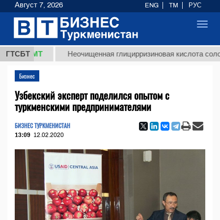
Август 7, 2026
ENG
TM
РУС
Toggl
navig
8 ТМТ
ГТСБТ
Неочищенная глицирризиновая кислота солодковог
Бизнес
Узбекский эксперт поделился опытом с
туркменскими предпринимателями
БИЗНЕС ТУРКМЕНИСТАН
13:09
12.02.2020