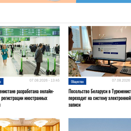
07.08.2026 - 13:45
07.08.2026 
о
Общество
енистане разработана онлайн-
Посольство Беларуси в Туркменис
 регистрации иностранных
переходит на систему электронной
н
записи