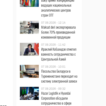
Баку примет конференцию
ведущих национальных
аналитических центров
стран ОТГ
07.08.2026 - 12:14
Maksat deri экспортировала
более 70% произведенной
кожевенной продукции
07.08.2026 - 11:42
Ираклий Кобахидзе отметил
важность сотрудничества с
Центральной Азией
07.08.2026 - 10:01
Посольство Беларуси в
Туркменистане переходит на
систему электронной записи
07.08.2026 - 09:32
Hazar Logistik и Hyundai
Corporation обсудили
сотрудничество в сфере