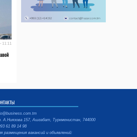
- 11:11
лавой
ОНТАКТЫ
fo@business.com.tm
. А.Ниязова 157, Ашгабат, Туркменистан, 744000
93 61 89 14 98
я размещения вакансий и объявлений: