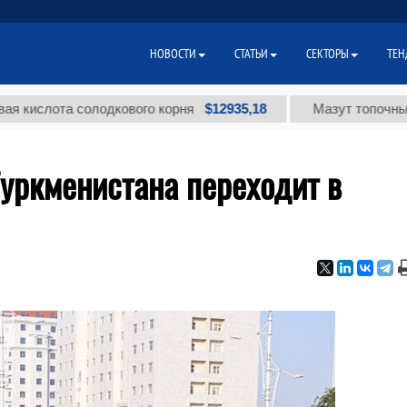
НОВОСТИ
СТАТЬИ
СЕКТОРЫ
ТЕН
$12935,18
ота солодкового корня
Мазут топочный малос
уркменистана переходит в