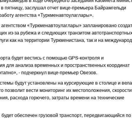
ымухамедов в ходе очередного заседания Кабинета Минис
в пятницу, заслушал отчет вице-премьера Байрамгельди
работу агентства «Туркменавтоулаглары».
о агентством «Туркменавтоулаглары» запланировано созда
их из-за рубежа и следующих транзитом автотранспортны
уги как на территории Туркменистана, так и на междунаро
орта будет вестись с помощью GPS-контроля и
ия для анализа временных и пространственных координат
тапно», - подчеркнул вице-премьер Овезов.
стемы будут установлены на курсирующие в столице и вела
то позволит вести мониторинг их местоположения, скорости
я, расхода горючего, затраты времени на технические
будет обеспечен грузовой транспорт, передвигающийся по