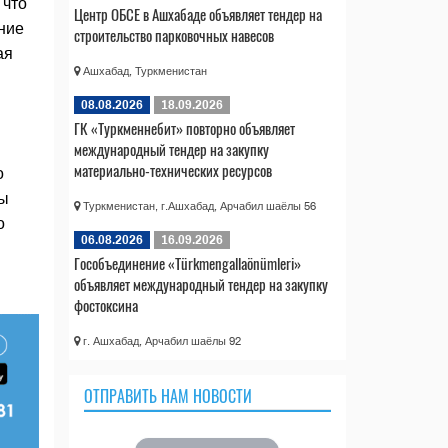
 что
Центр ОБСЕ в Ашхабаде объявляет тендер на
ние
строительство парковочных навесов
ая
Ашхабад, Туркменистан
08.08.2026
18.09.2026
ГК «Туркменнебит» повторно объявляет
международный тендер на закупку
материально-технических ресурсов
о
мы
Туркменистан, г.Ашхабад, Арчабил шаёлы 56
о
06.08.2026
16.09.2026
Гособъединение «Türkmengallaönümleri»
объявляет международный тендер на закупку
фостоксина
г. Ашхабад, Арчабил шаёлы 92
ОТПРАВИТЬ НАМ НОВОСТИ