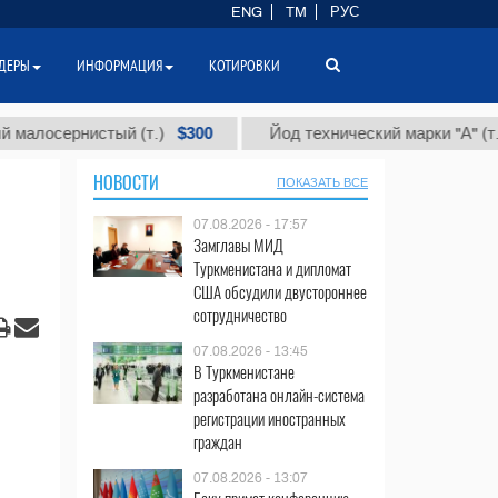
ENG
TM
РУС
ДЕРЫ
ИНФОРМАЦИЯ
КОТИРОВКИ
$300
$86 0
ернистый (т.)
Йод технический марки "А" (т.)
НОВОСТИ
ПОКАЗАТЬ ВСЕ
07.08.2026 - 17:57
Замглавы МИД
Туркменистана и дипломат
США обсудили двустороннее
сотрудничество
07.08.2026 - 13:45
В Туркменистане
разработана онлайн-система
регистрации иностранных
граждан
07.08.2026 - 13:07