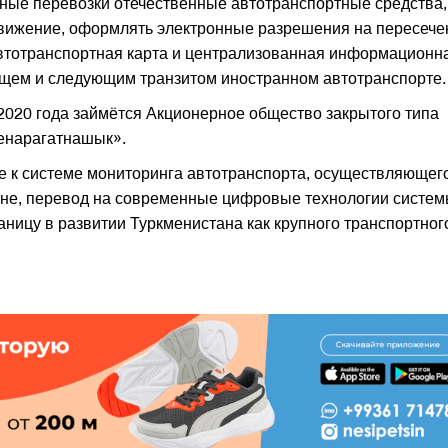
ые перевозки отечественные автотранспортные средства,
движение, оформлять электронные разрешения на пересече
автотранспортная карта и централизованная информационн
ющем и следующим транзитом иностранном автотранспорте.
 2020 года займётся Акционерное общество закрытого типа
енарагатнашык».
е к системе мониторинга автотранспорта, осуществляющег
ране, перевод на современные цифровые технологии систе
аницу в развитии Туркменистана как крупного транспортног