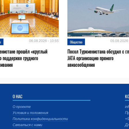
06.08.2026 - 10:55
05.08.2026 
о
Общество
енистане прошёл «круглый
Посол Туркменистана обсудил с г
о поддержке грудного
JATA организацию прямого
ливания
авиасообщения
О НАС
К
in
О проекте
Пр
Условия и положения
+9
Политика конфиденциальности
Дл
Связаться с нами