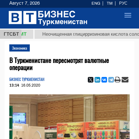
Август 7, 2026
ENG
TM
РУС
Toggl
navig
 ТМТ
ГТСБТ
Неочищенная глицирризиновая кислота солодкового
Экономика
В Туркменистане пересмотрят валютные
операции
БИЗНЕС ТУРКМЕНИСТАН
13:14
16.05.2020