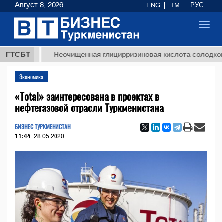
Август 8, 2026
ENG
TM
РУС
Toggl
navig
Т
ГТСБТ
Неочищенная глицирризиновая кислота солодкового ко
Экономика
«Total» заинтересована в проектах в
нефтегазовой отрасли Туркменистана
БИЗНЕС ТУРКМЕНИСТАН
11:44
28.05.2020