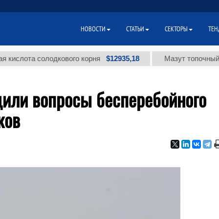
НОВОСТИ
СТАТЬИ
СЕКТОРЫ
ТЕН
$12935,18
та солодкового корня
Мазут топочный малосе
дили вопросы бесперебойного
ков