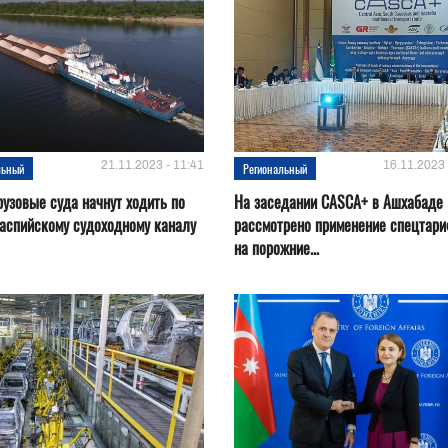
21.11.2023 - 11:41
16.11.2023 
льный
Региональный
рузовые суда начнут ходить по
На заседании CASCA+ в Ашхабаде
аспийскому судоходному каналу
рассмотрено применение спецтар
на порожние...