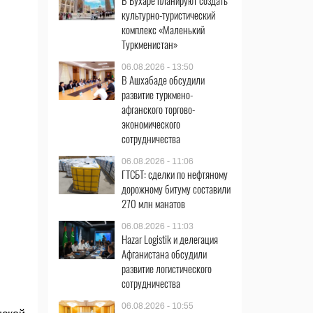
В Бухаре планируют создать
культурно-туристический
комплекс «Маленький
Туркменистан»
06.08.2026 - 13:50
В Ашхабаде обсудили
развитие туркмено-
афганского торгово-
экономического
сотрудничества
06.08.2026 - 11:06
ГТСБТ: сделки по нефтяному
дорожному битуму составили
270 млн манатов
06.08.2026 - 11:03
Hazar Logistik и делегация
Афганистана обсудили
развитие логистического
сотрудничества
06.08.2026 - 10:55