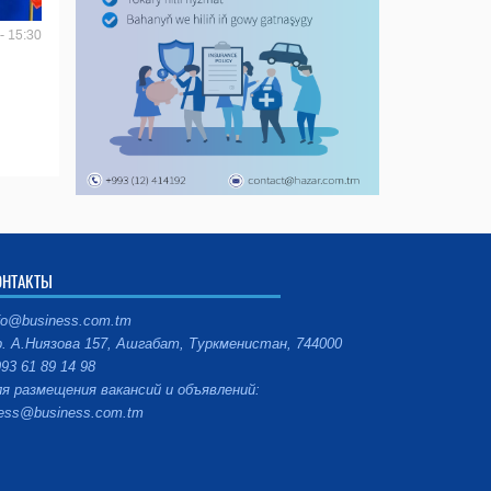
- 15:30
ОНТАКТЫ
fo@business.com.tm
. А.Ниязова 157, Ашгабат, Туркменистан, 744000
93 61 89 14 98
я размещения вакансий и объявлений:
ess@business.com.tm