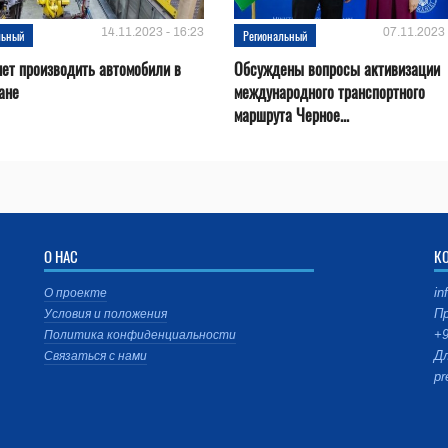
14.11.2023 - 16:23
07.11.2023 
льный
Региональный
нет производить автомобили в
Обсуждены вопросы активизации
ане
международного транспортного
маршрута Черное...
О НАС
К
in
О проекте
Пр
Условия и положения
+9
Политика конфиденциальности
Дл
Связаться с нами
pr