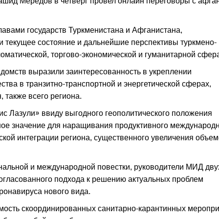
ашид Мередов в четверг провел онлайн переговоры с афга
лавами государств Туркменистана и Афганистана,
и текущее состояние и дальнейшие перспективы туркмено-
ломатической, торгово-экономической и гуманитарной сфера
едомств выразили заинтересованность в укреплении
ства в транзитно-транспортной и энергетической сферах,
 также всего региона.
ис Лазули» ввиду выгодного геополитического положения
шое значение для наращивания продуктивного международ
ской интеграции региона, существенного увеличения объе
альной и международной повестки, руководители МИД дву
согласованного подхода к решению актуальных проблем
ронавируса нового вида.
мость скоординированных санитарно-карантинных меропр