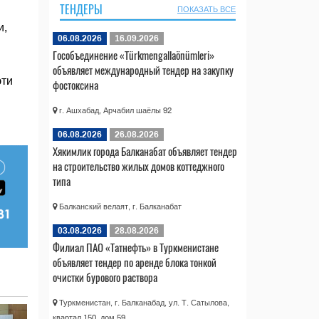
ТЕНДЕРЫ
ПОКАЗАТЬ ВСЕ
и,
06.08.2026
16.09.2026
Гособъединение «Türkmengallaönümleri»
объявляет международный тендер на закупку
эти
фостоксина
г. Ашхабад, Арчабил шаёлы 92
06.08.2026
26.08.2026
Хякимлик города Балканабат объявляет тендер
на строительство жилых домов коттеджного
типа
Балканский велаят, г. Балканабат
03.08.2026
28.08.2026
Филиал ПАО «Татнефть» в Туркменистане
объявляет тендер по аренде блока тонкой
очистки бурового раствора
Туркменистан, г. Балканабад, ул. Т. Сатылова,
квартал 150, дом 59