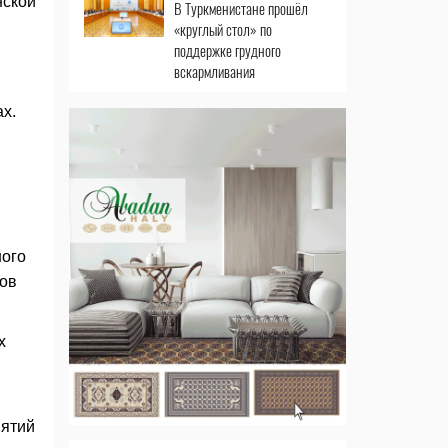
нской
В Туркменистане прошёл
«круглый стол» по
поддержке грудного
вскармливания
х.
ного
мов
х
иятий