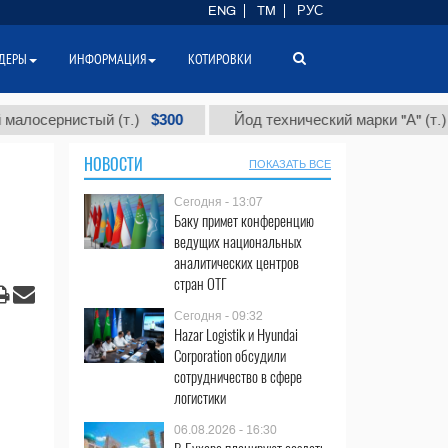
ENG
TM
РУС
ДЕРЫ
ИНФОРМАЦИЯ
КОТИРОВКИ
$300
$86 0
рнистый (т.)
Йод технический марки "А" (т.)
НОВОСТИ
ПОКАЗАТЬ ВСЕ
Сегодня - 13:07
Баку примет конференцию
ведущих национальных
аналитических центров
стран ОТГ
Сегодня - 09:32
Hazar Logistik и Hyundai
Corporation обсудили
сотрудничество в сфере
логистики
06.08.2026 - 16:30