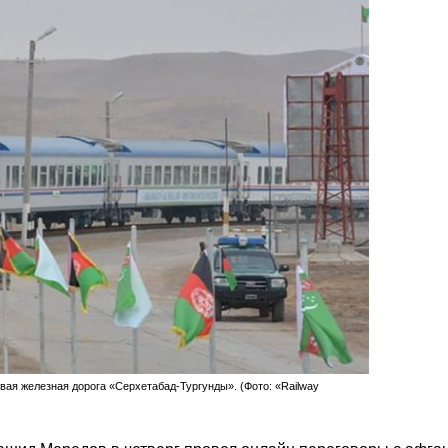
вая железная дорога «Серхетабад-Тургунды». (Фото: «Railway