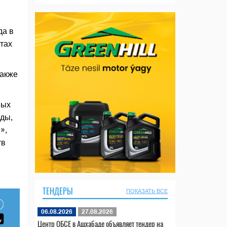
да в
тах
также
ных
еды,
»,
тв
ТЕНДЕРЫ
ПОКАЗАТЬ ВСЕ
06.08.2026
27.08.2026
Центр ОБСЕ в Ашхабаде объявляет тендер на