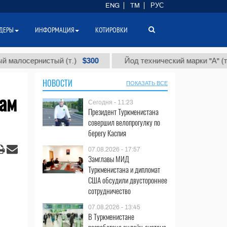
ENG
TM
РУС
ДЕРЫ
ИНФОРМАЦИЯ
КОТИРОВКИ
$300
$86 
сернистый (т.)
Йод технический марки "А" (т.)
НОВОСТИ
ПОКАЗАТЬ ВСЕ
там
Сегодня - 11:23
Президент Туркменистана
совершил велопрогулку по
берегу Каспия
07.08.2026 - 17:57
Замглавы МИД
Туркменистана и дипломат
США обсудили двустороннее
сотрудничество
07.08.2026 - 13:45
В Туркменистане