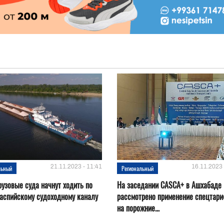
21.11.2023 - 11:41
16.11.2023 
льный
Региональный
рузовые суда начнут ходить по
На заседании CASCA+ в Ашхабаде
аспийскому судоходному каналу
рассмотрено применение спецтар
на порожние...