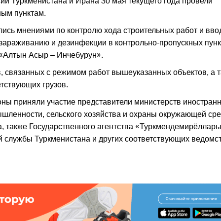
ии Туркменистана и Ирана 30 мая текущего года провели
ым пунктам.
ись мнениями по контролю хода строительных работ и вво
ззараживанию и дезинфекции в контрольно-пропускных пунк
 «Алтын Асыр – Инчебурун».
, связанных с режимом работ вышеуказанных объектов, а 
етствующих грузов.
оны приняли участие представители министерств иностран
ышленности, сельского хозяйства и охраны окружающей ср
а, также Государственного агентства «Туркмендемирёллары
й службы Туркменистана и других соответствующих ведомс