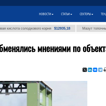
НОВОСТИ
СТАТЬИ
СЕКТОРЫ
ТЕН
$12935,18
лота солодкового корня
Мазут топочный мало
обменялись мнениями по объек