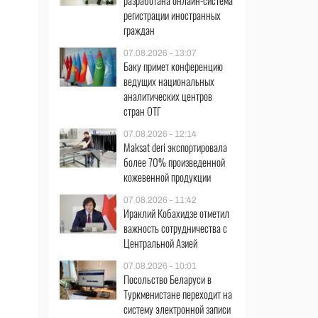
разработана онлайн-система
регистрации иностранных
граждан
07.08.2026 - 13:07
Баку примет конференцию
ведущих национальных
аналитических центров
стран ОТГ
07.08.2026 - 12:14
Maksat deri экспортировала
более 70% произведенной
кожевенной продукции
07.08.2026 - 11:42
Ираклий Кобахидзе отметил
важность сотрудничества с
Центральной Азией
07.08.2026 - 10:01
Посольство Беларуси в
Туркменистане переходит на
систему электронной записи