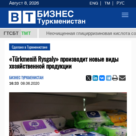
Август 8, 2026
ENG
TM
РУС
Toggl
navig
7,8 ТМТ
ГТСБТ
Неочищенная глицирризиновая кислота солодков
Сделано в Туркменистане
«Türkmeniň Rysgaly» производит новые виды
хозяйственной продукции
БИЗНЕС ТУРКМЕНИСТАН
16:33
08.06.2020