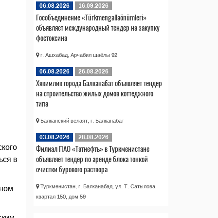
06.08.2026
16.09.2026
Гособъединение «Türkmengallaönümleri»
объявляет международный тендер на закупку
фостоксина
г. Ашхабад, Арчабил шаёлы 92
06.08.2026
26.08.2026
Хякимлик города Балканабат объявляет тендер
на строительство жилых домов коттеджного
типа
Балканский велаят, г. Балканабат
03.08.2026
28.08.2026
Филиал ПАО «Татнефть» в Туркменистане
ского
объявляет тендер по аренде блока тонкой
ься в
очистки бурового раствора
Туркменистан, г. Балканабад, ул. Т. Сатылова,
бном
квартал 150, дом 59
ским