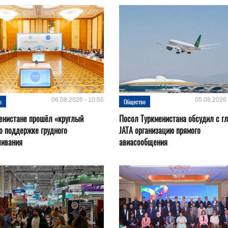
06.08.2026 - 10:55
05.08.2026 
о
Общество
енистане прошёл «круглый
Посол Туркменистана обсудил с г
о поддержке грудного
JATA организацию прямого
ливания
авиасообщения