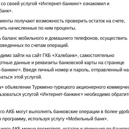
со своей услугой «Интернет-банкинг» ознакомил и
банк».
иенты получают возможность проверить остаток на счете,
тить начисленные по ним проценты.
ь баланс мобильного и домашнего телефонов, осуществить
проведенных по счетам операций.
одимо зайти на сайт ГКБ «Халкбанк», самостоятельно
ортные данные и реквизиты банковской карты на странице
-банкинг». Введя личный номер и пароль, отправленный на
аться этой услугой.
а» объявлении Туркмено-турецкого акционерного коммерче
ользоваться услугой «Интернет-банкинг» необходимо обратит
ого АКБ могут выполнять банковские операции в более удо
 программу, используя услугу «Мобильный банк».
цкого АКБ можно посмотреть остаток и движения по банков