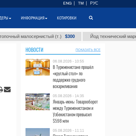
ENG
TM
РУС
ДЕРЫ
ИНФОРМАЦИЯ
КОТИРОВКИ
$300
й малосернистый (т.)
Йод технический марки "А" (т.
НОВОСТИ
ПОКАЗАТЬ ВСЕ
06.08.2026 - 10:55
В Туркменистане прошёл
«круглый стол» по
поддержке грудного
вскармливания
05.08.2026 - 14:35
Январь-июнь: Товарооборот
между Туркменистаном и
Узбекистаном превысил
$598 млн
05.08.2026 - 11:11