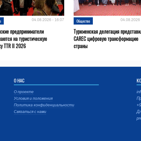
04.08.2026 - 16:07
04.08.2026 
о
Общество
нские предприниматели
Туркменская делегация представи
аются на туристическую
CAREC цифровую трансформацию
у TTR II 2026
страны
О НАС
К
in
О проекте
Пр
Условия и положения
+9
Политика конфиденциальности
Дл
Связаться с нами
pr