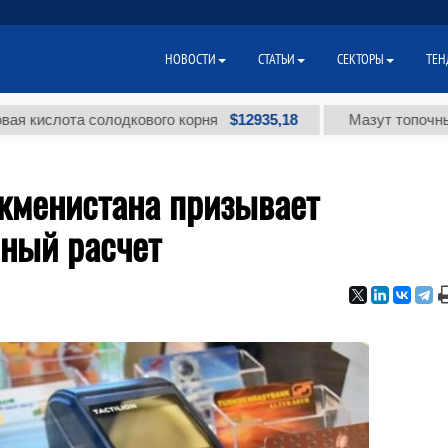
НОВОСТИ
СТАТЬИ
СЕКТОРЫ
ТЕН
$12935,18
слота солодкового корня
Мазут топочный мало
кменистана призывает
чный расчет