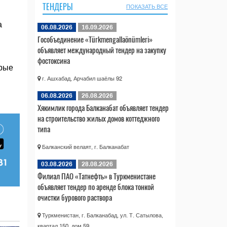
ТЕНДЕРЫ
ПОКАЗАТЬ ВСЕ
а
06.08.2026
16.09.2026
Гособъединение «Türkmengallaönümleri»
объявляет международный тендер на закупку
фостоксина
орые
г. Ашхабад, Арчабил шаёлы 92
06.08.2026
26.08.2026
Хякимлик города Балканабат объявляет тендер
на строительство жилых домов коттеджного
типа
Балканский велаят, г. Балканабат
03.08.2026
28.08.2026
Филиал ПАО «Татнефть» в Туркменистане
объявляет тендер по аренде блока тонкой
очистки бурового раствора
Туркменистан, г. Балканабад, ул. Т. Сатылова,
квартал 150, дом 59