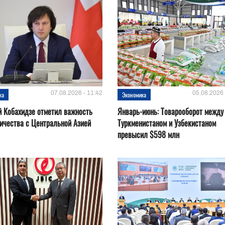
07.08.2026 - 11:42
05.08.2026 
ка
Экономика
 Кобахидзе отметил важность
Январь-июнь: Товарооборот между
ичества с Центральной Азией
Туркменистаном и Узбекистаном
превысил $598 млн