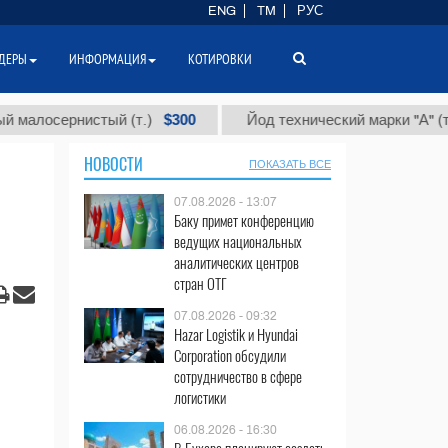
ENG
TM
РУС
ДЕРЫ
ИНФОРМАЦИЯ
КОТИРОВКИ
$300
$86
сернистый (т.)
Йод технический марки "А" (т.)
НОВОСТИ
ПОКАЗАТЬ ВСЕ
07.08.2026 - 13:07
Баку примет конференцию
ведущих национальных
аналитических центров
стран ОТГ
07.08.2026 - 09:32
Hazar Logistik и Hyundai
Corporation обсудили
сотрудничество в сфере
логистики
06.08.2026 - 16:30