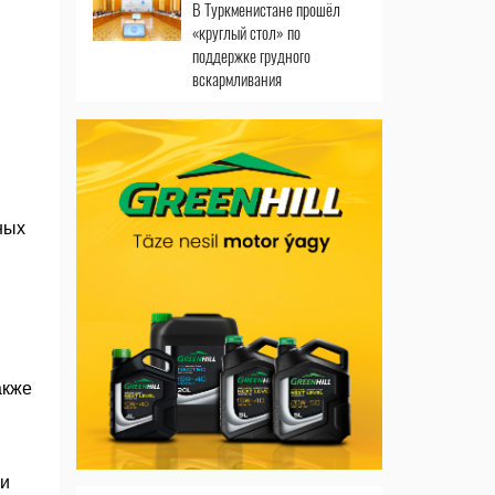
В Туркменистане прошёл
«круглый стол» по
поддержке грудного
вскармливания
ных
акже
жи