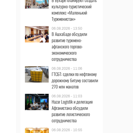
В Бухаре планируют создать
культурно-туристический
комплекс «Маленький
Туркменистан»
06.08.2026 - 13:50
В Ашхабаде обсудили
развитие туркмено-
афганского торгово-
экономического
сотрудничества
06.08.2026 - 11:06
ГТСБТ: сделки по нефтяному
дорожному битуму составили
270 млн манатов
06.08.2026 - 11:03
Hazar Logistik и делегация
Афганистана обсудили
развитие логистического
сотрудничества
06.08.2026 - 10:55