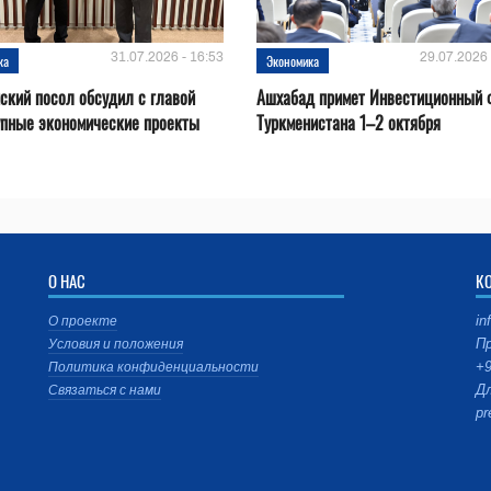
31.07.2026 - 16:53
29.07.2026 
ка
Экономика
ский посол обсудил с главой
Ашхабад примет Инвестиционный 
упные экономические проекты
Туркменистана 1–2 октября
О НАС
К
in
О проекте
Пр
Условия и положения
+9
Политика конфиденциальности
Дл
Связаться с нами
pr