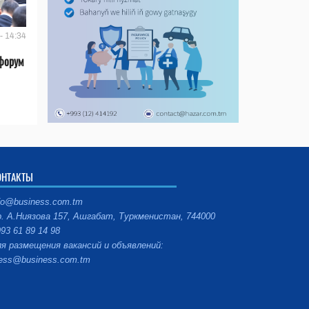
- 14:34
форум
ОНТАКТЫ
fo@business.com.tm
. А.Ниязова 157, Ашгабат, Туркменистан, 744000
93 61 89 14 98
я размещения вакансий и объявлений:
ess@business.com.tm