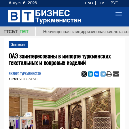
Август 6, 2026
ENG
TM
РУС
Toggl
navig
7,8 ТМТ
ГТСБТ
Неочищенная глицирризиновая кислота солодков
Экономика
ОАЭ заинтересованы в импорте туркменских
текстильных и ковровых изделий
БИЗНЕС ТУРКМЕНИСТАН
19:43
20.08.2020