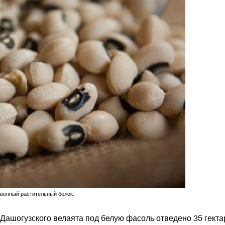
венный растительный белок.
Дашогузского велаята под белую фасоль отведено 35 гекта