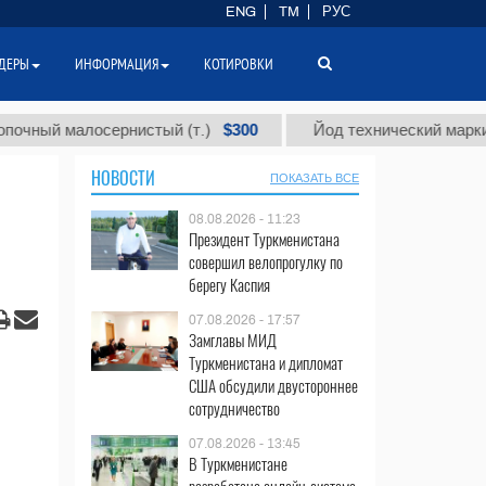
ENG
TM
РУС
ДЕРЫ
ИНФОРМАЦИЯ
КОТИРОВКИ
$300
 малосернистый (т.)
Йод технический марки "А" (т.)
НОВОСТИ
ПОКАЗАТЬ ВСЕ
08.08.2026 - 11:23
Президент Туркменистана
совершил велопрогулку по
берегу Каспия
07.08.2026 - 17:57
Замглавы МИД
Туркменистана и дипломат
США обсудили двустороннее
сотрудничество
07.08.2026 - 13:45
В Туркменистане