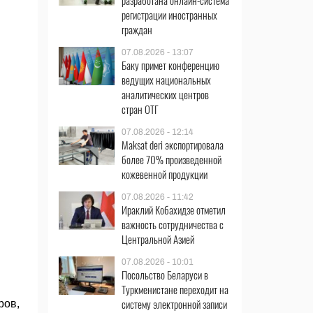
разработана онлайн-система
регистрации иностранных
граждан
07.08.2026 - 13:07
Баку примет конференцию
ведущих национальных
аналитических центров
стран ОТГ
07.08.2026 - 12:14
Maksat deri экспортировала
более 70% произведенной
кожевенной продукции
07.08.2026 - 11:42
Ираклий Кобахидзе отметил
важность сотрудничества с
Центральной Азией
07.08.2026 - 10:01
Посольство Беларуси в
Туркменистане переходит на
систему электронной записи
ров,