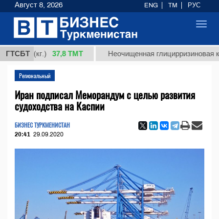
Август 8, 2026
ENG
TM
РУС
Toggl
navig
37,8 ТМТ
1 (кг.)
ГТСБТ
Неочищенная глицирризиновая кислота
Региональный
Иран подписал Меморандум с целью развития
судоходства на Каспии
БИЗНЕС ТУРКМЕНИСТАН
20:41
29.09.2020