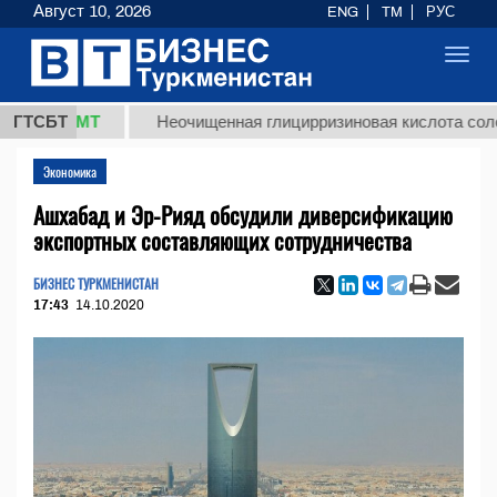
Август 10, 2026
ENG
TM
РУС
Toggl
navig
8 ТМТ
ГТСБТ
Неочищенная глицирризиновая кислота солодковог
Экономика
Ашхабад и Эр-Рияд обсудили диверсификацию
экспортных составляющих сотрудничества
БИЗНЕС ТУРКМЕНИСТАН
17:43
14.10.2020