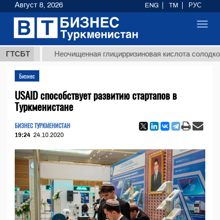
Август 8, 2026
ENG
TM
РУС
Toggl
navig
Т
ГТСБТ
Неочищенная глицирризиновая кислота солодкового ко
Бизнес
USAID способствует развитию стартапов в
Туркменистане
БИЗНЕС ТУРКМЕНИСТАН
19:24
24.10.2020