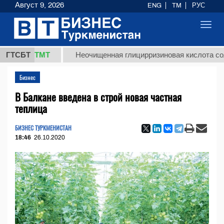
Август 9, 2026
ENG
TM
РУС
Toggl
navig
7,8 ТМТ
ГТСБТ
Неочищенная глицирризиновая кислота солодков
Бизнес
В Балкане введена в строй новая частная
теплица
БИЗНЕС ТУРКМЕНИСТАН
18:46
26.10.2020