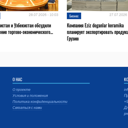
28.07.2026 - 10:03
27.07.2026 
Бизнес
истан и Узбекистан обсудили
Компания Eziz doganlar keramika
ние торгово-экономического...
планирует экспортировать продук
Грузию
О НАС
К
in
О проекте
Пр
Условия и положения
+9
Политика конфиденциальности
Дл
Связаться с нами
pr