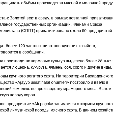
 наращивать объёмы производства мясной и молочной проду
стан: Золотой век” в среду, в рамках поэтапной приватизац
алансе государственных организаций, членами Союза
менистана (СППТ) приватизировано около 90 предприятий
ят более 120 частных животноводческих хозяйств,
говорится в сообщении.
а производство кормовых культур выделено более 28 тыся
ется люцерна, кукуруза, ячмень, соя, сорго и другие виды.
оды крупного рогатого скота. На территории Бахарденског
ество «Ajaýyp ussat halal önümleri» построило и ввело в
еский комплекс по производству мраморного мяса. В этом
скую породу коров.
ое предприятие «Ak peçek» занимается откормом крупного
узской лимузинской породы мясного скота. В данном хозяйст