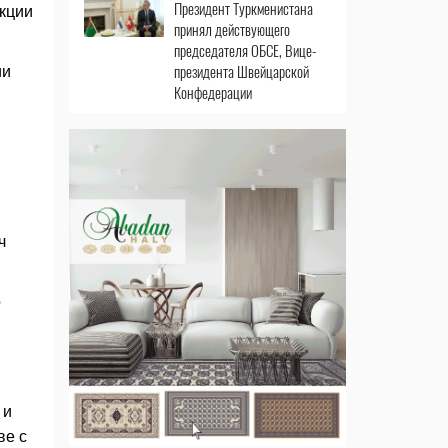
Президент Туркменистана
кции
принял действующего
председателя ОБСЕ, Вице-
президента Швейцарской
ии
Конфедерации
ч
о
 и
ве с