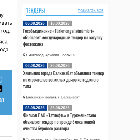
ТЕНДЕРЫ
ПОКАЗАТЬ ВСЕ
му
ивать
06.08.2026
16.09.2026
Гособъединение «Türkmengallaönümleri»
год.
объявляет международный тендер на закупку
яса
фостоксина
ода.
г. Ашхабад, Арчабил шаёлы 92
06.08.2026
26.08.2026
Хякимлик города Балканабат объявляет тендер
на строительство жилых домов коттеджного
типа
Балканский велаят, г. Балканабат
03.08.2026
28.08.2026
Филиал ПАО «Татнефть» в Туркменистане
объявляет тендер по аренде блока тонкой
очистки бурового раствора
Туркменистан, г. Балканабад, ул. Т. Сатылова,