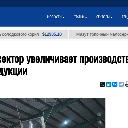
НОВОСТИ
СТАТЬИ
СЕКТОРЫ
ТЕН
$12935,18
ового корня
Мазут топочный малосернистый (
ектор увеличивает производст
дукции