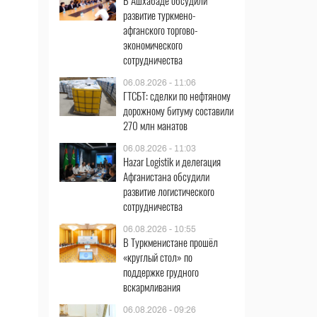
В Ашхабаде обсудили
развитие туркмено-
афганского торгово-
экономического
сотрудничества
06.08.2026 - 11:06
ГТСБТ: сделки по нефтяному
дорожному битуму составили
270 млн манатов
06.08.2026 - 11:03
Hazar Logistik и делегация
Афганистана обсудили
развитие логистического
сотрудничества
06.08.2026 - 10:55
В Туркменистане прошёл
«круглый стол» по
поддержке грудного
вскармливания
06.08.2026 - 09:26