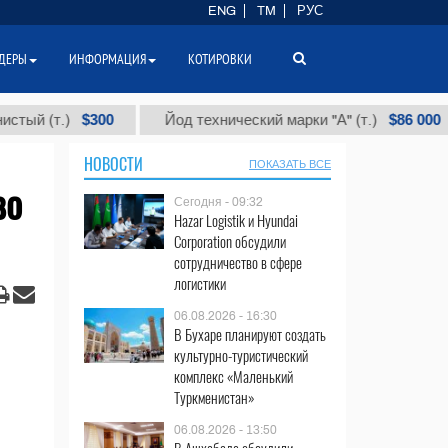
ENG
TM
РУС
ДЕРЫ
ИНФОРМАЦИЯ
КОТИРОВКИ
$300
$86 000
т.)
Йод технический марки "А" (т.)
Х
НОВОСТИ
ПОКАЗАТЬ ВСЕ
во
Сегодня - 09:32
Hazar Logistik и Hyundai
Corporation обсудили
сотрудничество в сфере
логистики
06.08.2026 - 16:30
В Бухаре планируют создать
культурно-туристический
комплекс «Маленький
Туркменистан»
06.08.2026 - 13:50