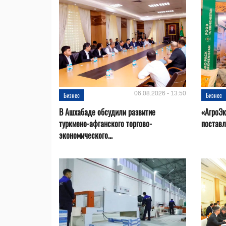
06.08.2026 - 13:50
Бизнес
Бизнес
В Ашхабаде обсудили развитие
«АгроЭк
туркмено-афганского торгово-
поставл
экономического...