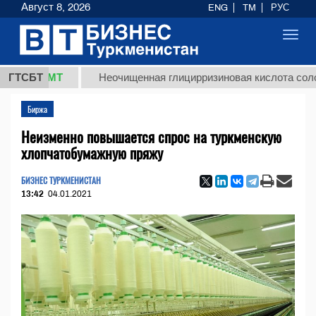
Август 8, 2026
ENG
TM
РУС
Toggl
navig
8 ТМТ
ГТСБТ
Неочищенная глицирризиновая кислота солодковог
Биржа
Неизменно повышается спрос на туркменскую
хлопчатобумажную пряжу
БИЗНЕС ТУРКМЕНИСТАН
13:42
04.01.2021