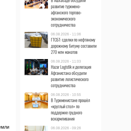
В Ашхабаде обсудили
развитие туркмено-
афганского торгово-
экономического
сотрудничества
06.08.2026 - 11:06
ГТСБТ: сделки по нефтяному
дорожному битуму составили
270 млн манатов
06.08.2026 - 11:03
Hazar Logistik и делегация
Афганистана обсудили
развитие логистического
сотрудничества
06.08.2026 - 10:55
В Туркменистане прошёл
«круглый стол» по
поддержке грудного
вскармливания
емли
06.08.2026 - 09:26