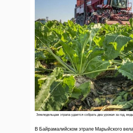
Земледельцам этрапа удается собрать два урожая за год, вед
В Байрамалийском этрапе Марыйского вела