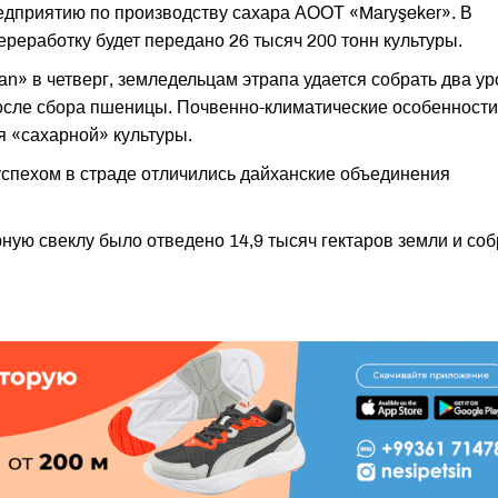
редприятию по производству сахара АООТ «Maryşeker». В
реработку будет передано 26 тысяч 200 тонн культуры.
an» в четверг, земледельцам этрапа удается собрать два у
 после сбора пшеницы. Почвенно-климатические особенности
 «сахарной» культуры.
 успехом в страде отличились дайханские объединения
ную свеклу было отведено 14,9 тысяч гектаров земли и со