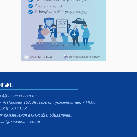
ОНТАКТЫ
fo@business.com.tm
. А.Ниязова 157, Ашгабат, Туркменистан, 744000
93 61 89 14 98
я размещения вакансий и объявлений:
ess@business.com.tm