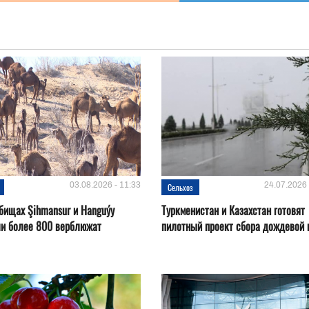
03.08.2026 - 11:33
24.07.2026 
Сельхоз
бищах Şihmansur и Hanguýy
Туркменистан и Казахстан готовят
ли более 800 верблюжат
пилотный проект сбора дождевой