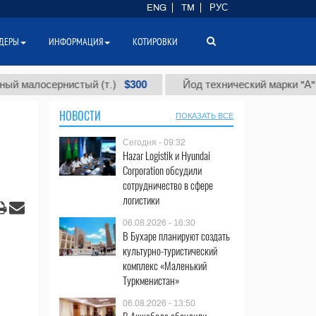
ENG
TM
РУС
ДЕРЫ
ИНФОРМАЦИЯ
КОТИРОВКИ
$300
$
лосернистый (т.)
Йод технический марки "А" (т.)
НОВОСТИ
ПОКАЗАТЬ ВСЕ
Сегодня - 09:32
Hazar Logistik и Hyundai
Corporation обсудили
сотрудничество в сфере
логистики
06.08.2026 - 16:30
В Бухаре планируют создать
культурно-туристический
комплекс «Маленький
Туркменистан»
06.08.2026 - 13:50