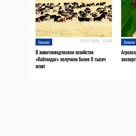
23.07.2026 - 10:35
Сельхоз
Сельхоз
В животноводческом хозяйстве
Агрохол
«Койтендаг» получили более 8 тысяч
экспорт
ягнят