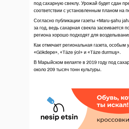
под сахарную свеклу. Урожай будет сдан п
соответствии с установленным планом на пе
Согласно публикации газеты «Maru-şahu jah
за год, ведь сахарная свекла засеивается
региона хорошо подходят для возделывания
Как отмечает региональная газета, особым
«Gökdepe», «Täze ýol» и «Täze durmuş».
В Марыйском велаяте в 2019 году под сахар
около 209 тысяч тонн культуры.