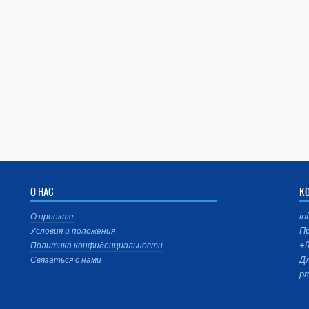
О НАС
К
in
О проекте
Пр
Условия и положения
+9
Политика конфиденциальности
Дл
Связаться с нами
pr