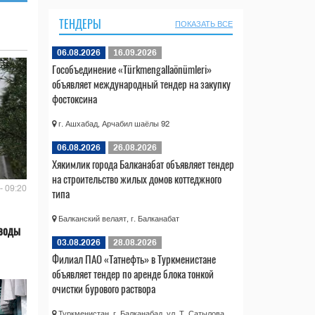
ТЕНДЕРЫ
ПОКАЗАТЬ ВСЕ
06.08.2026
16.09.2026
Гособъединение «Türkmengallaönümleri»
объявляет международный тендер на закупку
фостоксина
г. Ашхабад, Арчабил шаёлы 92
06.08.2026
26.08.2026
Хякимлик города Балканабат объявляет тендер
на строительство жилых домов коттеджного
- 09:20
типа
Балканский велаят, г. Балканабат
 воды
03.08.2026
28.08.2026
Филиал ПАО «Татнефть» в Туркменистане
объявляет тендер по аренде блока тонкой
очистки бурового раствора
Туркменистан, г. Балканабад, ул. Т. Сатылова,