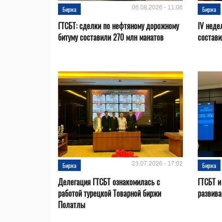
06.08.2026 - 11:06
Биржа
Биржа
ГТСБТ: сделки по нефтяному дорожному
IV неде
битуму составили 270 млн манатов
состави
23.07.2026 - 17:02
Биржа
Биржа
Делегация ГТСБТ ознакомилась с
ГТСБТ и
работой турецкой Товарной биржи
развива
Полатлы