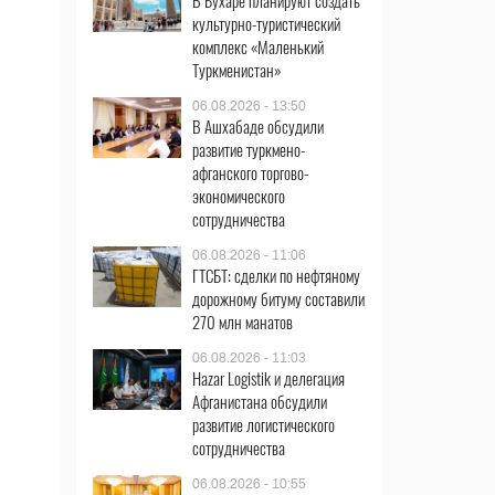
В Бухаре планируют создать
культурно-туристический
комплекс «Маленький
Туркменистан»
06.08.2026 - 13:50
В Ашхабаде обсудили
развитие туркмено-
афганского торгово-
экономического
сотрудничества
06.08.2026 - 11:06
ГТСБТ: сделки по нефтяному
дорожному битуму составили
270 млн манатов
06.08.2026 - 11:03
Hazar Logistik и делегация
Афганистана обсудили
развитие логистического
сотрудничества
06.08.2026 - 10:55