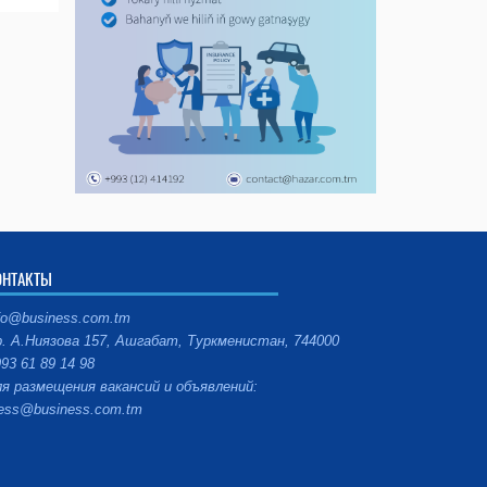
ОНТАКТЫ
fo@business.com.tm
. А.Ниязова 157, Ашгабат, Туркменистан, 744000
93 61 89 14 98
я размещения вакансий и объявлений:
ess@business.com.tm