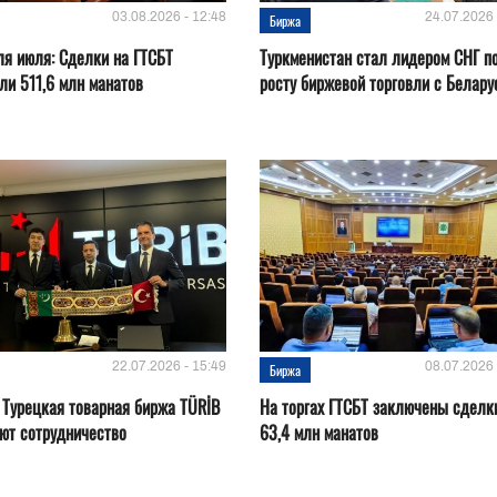
03.08.2026 - 12:48
24.07.2026 
Биржа
ля июля: Сделки на ГТСБТ
Туркменистан стал лидером СНГ п
ли 511,6 млн манатов
росту биржевой торговли с Белару
22.07.2026 - 15:49
08.07.2026 
Биржа
 Турецкая товарная биржа TÜRİB
На торгах ГТСБТ заключены сделк
ют сотрудничество
63,4 млн манатов