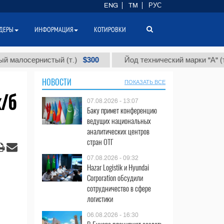
ENG
TM
РУС
ДЕРЫ
ИНФОРМАЦИЯ
КОТИРОВКИ
$300
$86 
сернистый (т.)
Йод технический марки "А" (т.)
НОВОСТИ
ПОКАЗАТЬ ВСЕ
х/б
07.08.2026 - 13:07
Баку примет конференцию
ведущих национальных
аналитических центров
стран ОТГ
07.08.2026 - 09:32
Hazar Logistik и Hyundai
Corporation обсудили
сотрудничество в сфере
логистики
06.08.2026 - 16:30