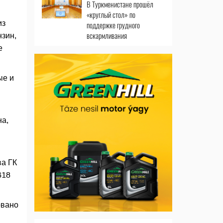
В Туркменистане прошёл
«круглый стол» по
из
поддержке грудного
вскармливания
зин,
е
ые и
на,
ва ГК
618
овано