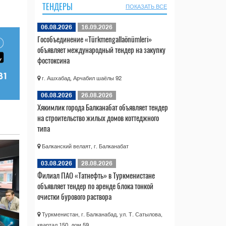
ТЕНДЕРЫ
ПОКАЗАТЬ ВСЕ
06.08.2026
16.09.2026
Гособъединение «Türkmengallaönümleri»
объявляет международный тендер на закупку
фостоксина
г. Ашхабад, Арчабил шаёлы 92
06.08.2026
26.08.2026
Хякимлик города Балканабат объявляет тендер
на строительство жилых домов коттеджного
типа
Балканский велаят, г. Балканабат
03.08.2026
28.08.2026
Филиал ПАО «Татнефть» в Туркменистане
объявляет тендер по аренде блока тонкой
очистки бурового раствора
Туркменистан, г. Балканабад, ул. Т. Сатылова,
квартал 150, дом 59