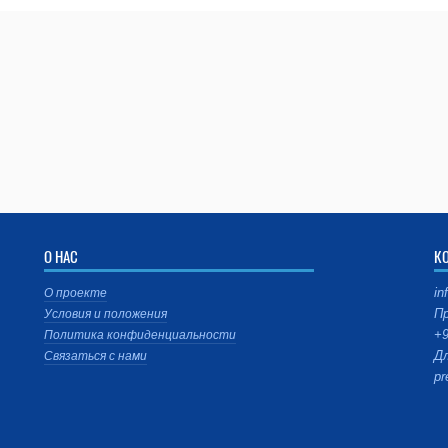
О НАС
К
in
О проекте
Пр
Условия и положения
+9
Политика конфиденциальности
Дл
Связаться с нами
pr