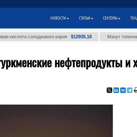
НОВОСТИ
СТАТЬИ
СЕКТОРЫ
ТЕН
$12935,18
лота солодкового корня
Мазут топочный мало
туркменские нефтепродукты и 