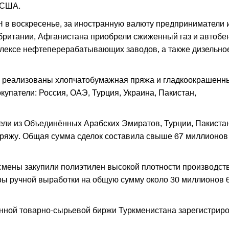
 США.
в воскресенье, за иностранную валюту предприниматели 
ритании, Афганистана приобрели сжиженный газ и автобен
лексе нефтеперерабатывающих заводов, а также дизельно
и реализованы хлопчатобумажная пряжа и гладкоокрашенн
упатели: Россия, ОАЭ, Турция, Украина, Пакистан,
ели из Объединённых Арабских Эмиратов, Турции, Пакиста
ряжу. Общая сумма сделок составила свыше 67 миллионов
смены закупили полиэтилен высокой плотности производст
вры ручной выработки на общую сумму около 30 миллионов 
енной товарно-сырьевой биржи Туркменистана зарегистрир