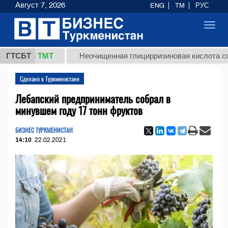
Август 7, 2026
ENG
TM
РУС
Toggl
navig
7,8 ТМТ
ГТСБТ
Неочищенная глицирризиновая кислота солодков
Сделано в Туркменистане
Лебапский предприниматель собрал в
минувшем году 17 тонн фруктов
БИЗНЕС ТУРКМЕНИСТАН
14:10
22.02.2021