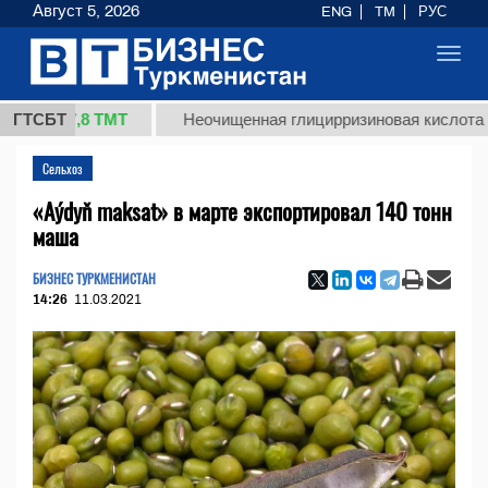
Август 5, 2026
ENG
TM
РУС
Toggl
navig
37,8 ТМТ
)
ГТСБТ
Неочищенная глицирризиновая кислота солод
Сельхоз
«Aýdyň maksat» в марте экспортировал 140 тонн
маша
БИЗНЕС ТУРКМЕНИСТАН
14:26
11.03.2021