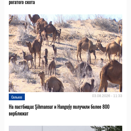
рогатого скота
03.08.2026 - 11:33
Сельхоз
На пастбищах Şihmansur и Hanguýy получили более 800
верблюжат