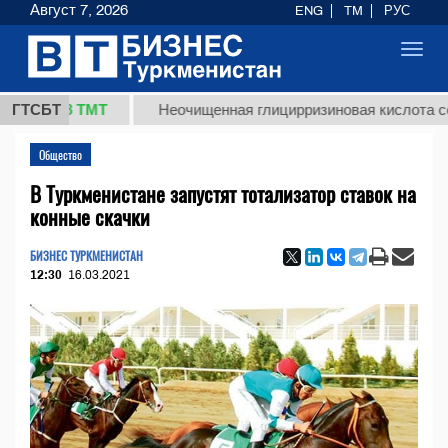
Август 7, 2026
ENG
TM
РУС
Toggl
navig
7,8 ТМТ
ГТСБТ
Неочищенная глицирризиновая кислота солодко
Общество
В Туркменистане запустят тотализатор ставок на
конные скачки
БИЗНЕС ТУРКМЕНИСТАН
12:30
16.03.2021