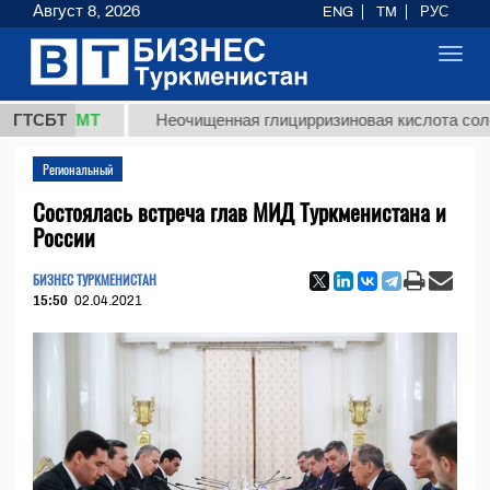
Август 8, 2026
ENG
TM
РУС
Toggl
navig
8 ТМТ
ГТСБТ
Неочищенная глицирризиновая кислота солодковог
Региональный
Состоялась встреча глав МИД Туркменистана и
России
БИЗНЕС ТУРКМЕНИСТАН
15:50
02.04.2021