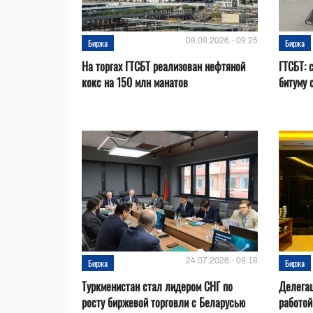
08.08.2026 - 09:25
Биржа
Биржа
На торгах ГТСБТ реализован нефтяной
ГТСБТ: 
кокс на 150 млн манатов
битуму 
24.07.2026 - 09:18
Биржа
Биржа
Туркменистан стал лидером СНГ по
Делегац
росту биржевой торговли с Беларусью
работой