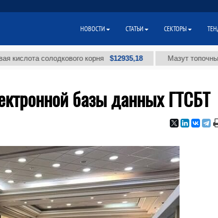
НОВОСТИ
СТАТЬИ
СЕКТОРЫ
ТЕН
$12935,18
лота солодкового корня
Мазут топочный малос
лектронной базы данных ГТСБТ