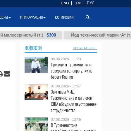
ENG
TM
РУС
ДЕРЫ
ИНФОРМАЦИЯ
КОТИРОВКИ
$300
$86 
ернистый (т.)
Йод технический марки "А" (т.)
НОВОСТИ
ПОКАЗАТЬ ВСЕ
08.08.2026 - 11:23
Президент Туркменистана
совершил велопрогулку по
берегу Каспия
07.08.2026 - 17:57
Замглавы МИД
Туркменистана и дипломат
США обсудили двустороннее
сотрудничество
07.08.2026 - 13:45
В Туркменистане