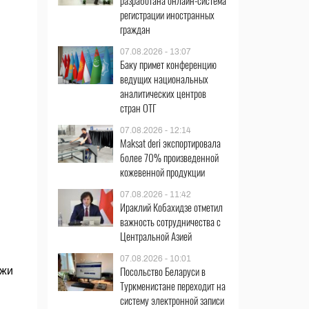
разработана онлайн-система
регистрации иностранных
граждан
07.08.2026 - 13:07
Баку примет конференцию
ведущих национальных
аналитических центров
стран ОТГ
07.08.2026 - 12:14
Maksat deri экспортировала
более 70% произведенной
кожевенной продукции
07.08.2026 - 11:42
Ираклий Кобахидзе отметил
важность сотрудничества с
Центральной Азией
07.08.2026 - 10:01
Посольство Беларуси в
ржи
Туркменистане переходит на
систему электронной записи