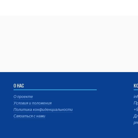
О НАС
К
in
О проекте
Пр
Условия и положения
+9
Политика конфиденциальности
Дл
Связаться с нами
pr