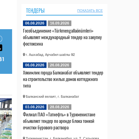
ТЕНДЕРЫ
ПОКАЗАТЬ ВСЕ
06.08.2026
16.09.2026
Гособъединение «Türkmengallaönümleri»
объявляет международный тендер на закупку
фостоксина
г. Ашхабад, Арчабил шаёлы 92
06.08.2026
26.08.2026
Хякимлик города Балканабат объявляет тендер
на строительство жилых домов коттеджного
типа
Балканский велаят, г. Балканабат
03.08.2026
28.08.2026
Филиал ПАО «Татнефть» в Туркменистане
объявляет тендер по аренде блока тонкой
очистки бурового раствора
Туркменистан, г. Балканабад, ул. Т. Сатылова,