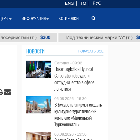
ENG
TM
РУС
ДЕРЫ
ИНФОРМАЦИЯ
КОТИРОВКИ
$300
$86 000
стый (т.)
Йод технический марки "А" (т.)
НОВОСТИ
ПОКАЗАТЬ ВСЕ
Сегодня - 09:32
Hazar Logistik и Hyundai
Corporation обсудили
сотрудничество в сфере
логистики
06.08.2026 - 16:30
В Бухаре планируют создать
культурно-туристический
комплекс «Маленький
Туркменистан»
06.08.2026 - 13:50