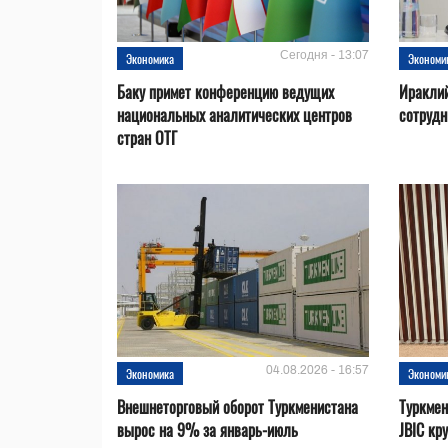
Сегодня - 13:07
Экономика
Экономи
Баку примет конференцию ведущих
Ираклий
национальных аналитических центров
сотрудн
стран ОТГ
04.08.2026 - 16:57
Экономика
Экономи
Внешнеторговый оборот Туркменистана
Туркмен
вырос на 9% за январь-июль
JBIC кр