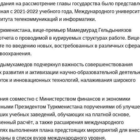
едания на рассмотрение главы государства было представ
иная с 2021-2022 учебного года, Международного университ
ститута телекоммуникаций и информатики.
ркменистана, вице-премьер Мамедмурад Гельдыниязов
тчета о проводимой в курируемых структурах работе. Вице
те по введению новых, востребованных в различных сфера
авоохранения.
ердымухамедов подчеркнул важность совершенствования
 развития и активизации научно-образовательной деятельн
оток и инновационных технологий, налаживания широкого
ания совместно с Министерством финансов и экономики
данными Президентом Туркменистана поручениями об улучш
их учебных заведений, обучающих на платной основе,
венный расчёт, а также расширения международного
целях выполнения плана предстоящих мероприятий для вне
раны в список вузов международного уровня.