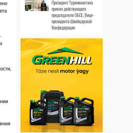
Президент Туркменистана
лено
принял действующего
ета
председателя ОБСЕ, Вице-
президента Швейцарской
Конфедерации
-
х
ости,
ении
сения