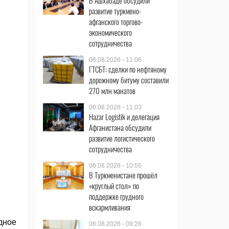
В Ашхабаде обсудили
развитие туркмено-
афганского торгово-
экономического
сотрудничества
06.08.2026 - 11:06
ГТСБТ: сделки по нефтяному
дорожному битуму составили
270 млн манатов
06.08.2026 - 11:03
Hazar Logistik и делегация
Афганистана обсудили
развитие логистического
сотрудничества
06.08.2026 - 10:55
В Туркменистане прошёл
«круглый стол» по
поддержке грудного
вскармливания
дное
06.08.2026 - 09:26