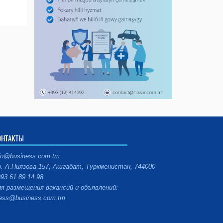
ОНТАКТЫ
fo@business.com.tm
. А.Ниязова 157, Ашгабат, Туркменистан, 744000
93 61 89 14 98
я размещения вакансий и объявлений:
ess@business.com.tm