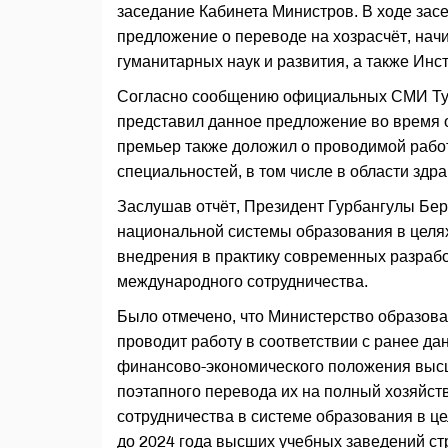
заседание Кабинета Министров. В ходе зас
предложение о переводе на хозрасчёт, нач
гуманитарных наук и развития, а также Ин
Согласно сообщению официальных СМИ Ту
представил данное предложение во время о
премьер также доложил о проводимой рабо
специальностей, в том числе в области здр
Заслушав отчёт, Президент Гурбангулы Б
национальной системы образования в целях
внедрения в практику современных разраб
международного сотрудничества.
Было отмечено, что Министерство образов
проводит работу в соответствии с ранее 
финансово-экономического положения высш
поэтапного перевода их на полный хозяйст
сотрудничества в системе образования в 
до 2024 года высших учебных заведений ст