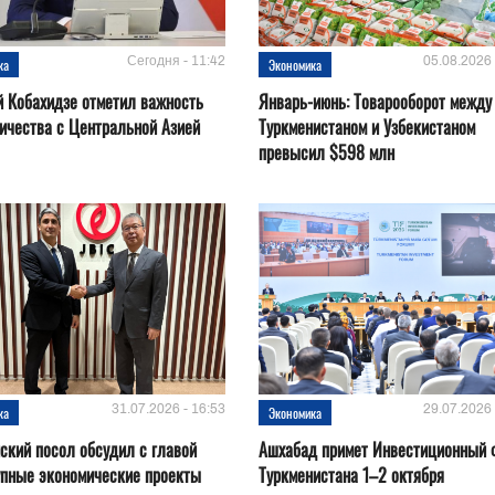
Сегодня - 11:42
05.08.2026 
ка
Экономика
 Кобахидзе отметил важность
Январь-июнь: Товарооборот между
ичества с Центральной Азией
Туркменистаном и Узбекистаном
превысил $598 млн
31.07.2026 - 16:53
29.07.2026 
ка
Экономика
ский посол обсудил с главой
Ашхабад примет Инвестиционный 
упные экономические проекты
Туркменистана 1–2 октября