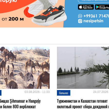
03.08.2026 - 11:33
24.07.2026 
Сельхоз
бищах Şihmansur и Hanguýy
Туркменистан и Казахстан готовят
ли более 800 верблюжат
пилотный проект сбора дождевой