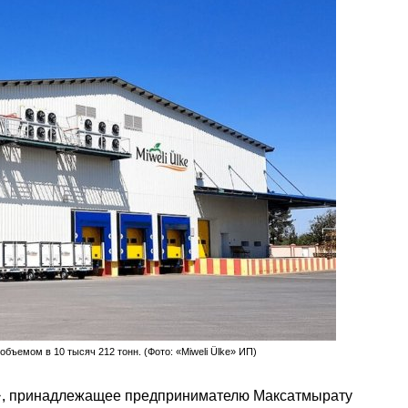
бъемом в 10 тысяч 212 тонн. (Фото: «Miweli Ülke» ИП)
e», принадлежащее предпринимателю Максатмырату