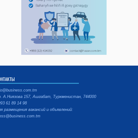
ОНТАКТЫ
fo@business.com.tm
. А.Ниязова 157, Ашгабат, Туркменистан, 744000
93 61 89 14 98
я размещения вакансий и объявлений:
ess@business.com.tm