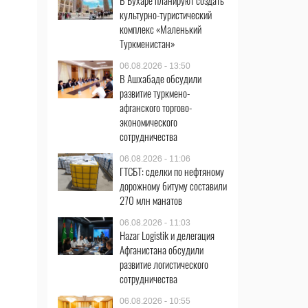
В Бухаре планируют создать
культурно-туристический
комплекс «Маленький
Туркменистан»
06.08.2026 - 13:50
В Ашхабаде обсудили
развитие туркмено-
афганского торгово-
экономического
сотрудничества
06.08.2026 - 11:06
ГТСБТ: сделки по нефтяному
дорожному битуму составили
270 млн манатов
06.08.2026 - 11:03
Hazar Logistik и делегация
Афганистана обсудили
развитие логистического
сотрудничества
06.08.2026 - 10:55