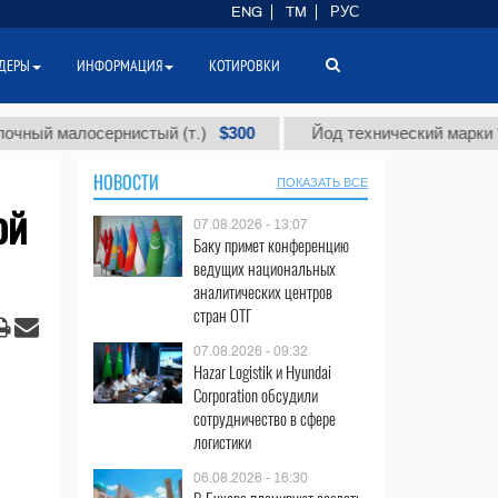
ENG
TM
РУС
ДЕРЫ
ИНФОРМАЦИЯ
КОТИРОВКИ
$300
малосернистый (т.)
Йод технический марки "А" (т.)
НОВОСТИ
ПОКАЗАТЬ ВСЕ
ой
07.08.2026 - 13:07
Баку примет конференцию
ведущих национальных
аналитических центров
стран ОТГ
07.08.2026 - 09:32
Hazar Logistik и Hyundai
Corporation обсудили
сотрудничество в сфере
логистики
06.08.2026 - 16:30