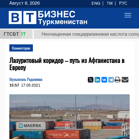
Август 6, 2026
ENG
TM
РУС
Toggl
navig
ТМТ
ГТСБТ
Неочищенная глицирризиновая кислота солодкового 
Комментарии
Лазуритовый коридор – путь из Афганистана в
Европу
Огульгозель Реджепова
15:57
17.05.2021