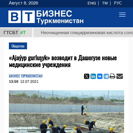
Август 8, 2026
ENG
TM
РУС
Toggl
navig
8 ТМТ
ГТСБТ
Неочищенная глицирризиновая кислота солодковог
Общество
«Ajaýyp gurluşyk» возводит в Дашогузе новые
медицинские учреждения
БИЗНЕС ТУРКМЕНИСТАН
13:50
12.07.2021