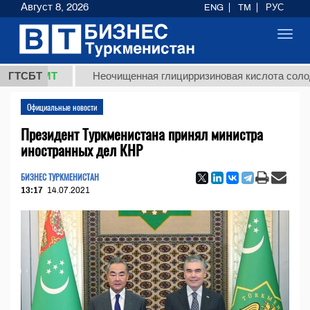
Август 8, 2026
ENG
TM
РУС
Toggl
navig
 ТМТ
ГТСБТ
Неочищенная глицирризиновая кислота солодкового
Официальные новости
Президент Туркменистана принял министра
иностранных дел КНР
БИЗНЕС ТУРКМЕНИСТАН
13:17
14.07.2021