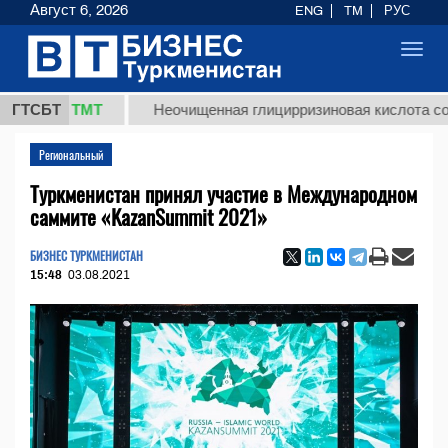
Август 6, 2026
ENG
TM
РУС
Toggl
navig
7,8 ТМТ
ГТСБТ
Неочищенная глицирризиновая кислота солодков
Региональный
Туркменистан принял участие в Международном
саммите «KazanSummit 2021»
БИЗНЕС ТУРКМЕНИСТАН
15:48
03.08.2021