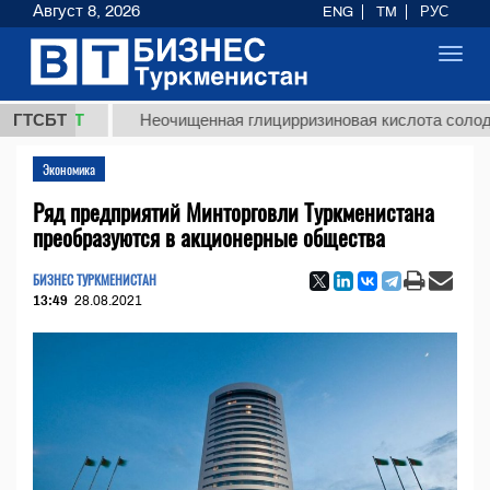
Август 8, 2026
ENG
TM
РУС
Toggl
navig
ТМТ
ГТСБТ
Неочищенная глицирризиновая кислота солодкового 
Экономика
Ряд предприятий Минторговли Туркменистана
преобразуются в акционерные общества
БИЗНЕС ТУРКМЕНИСТАН
13:49
28.08.2021