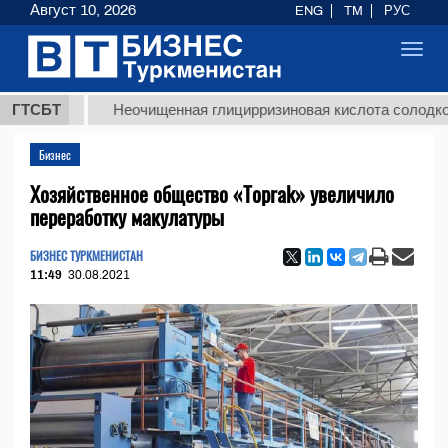
Август 10, 2026
ENG
TM
РУС
Toggl
navig
ГТСБТ
Неочищенная глицирризиновая кислота солодкового кор
Бизнес
Хозяйственное общество «Toprak» увеличило
переработку макулатуры
БИЗНЕС ТУРКМЕНИСТАН
11:49
30.08.2021