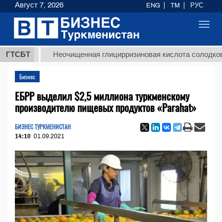
Август 7, 2026
ENG
TM
РУС
Toggl
navig
Т
ГТСБТ
Неочищенная глицирризиновая кислота солодкового ко
Бизнес
ЕБРР выделил $2,5 миллиона туркменскому
производителю пищевых продуктов «Parahat»
БИЗНЕС ТУРКМЕНИСТАН
14:10
01.09.2021