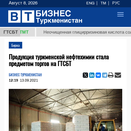
Август 8, 2026
ENG
TM
РУС
Toggl
navig
,8 ТМТ
ГТСБТ
Неочищенная глицирризиновая кислота солодково
Биржа
Продукция туркменской нефтехимии стала
предметом торгов на ГТСБТ
БИЗНЕС ТУРКМЕНИСТАН
12:19
13.09.2021