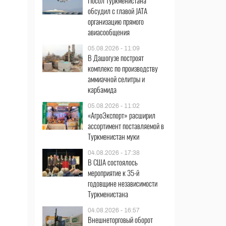
Посол Туркменистана
обсудил с главой JATA
организацию прямого
авиасообщения
05.08.2026 - 11:09
В Дашогузе построят
комплекс по производству
аммиачной селитры и
карбамида
05.08.2026 - 11:02
«АгроЭкспорт» расширил
ассортимент поставляемой в
Туркменистан муки
04.08.2026 - 17:38
В США состоялось
мероприятие к 35-й
годовщине независимости
Туркменистана
04.08.2026 - 16:57
Внешнеторговый оборот