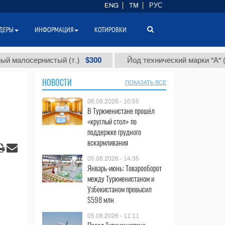
ENG
TM
РУС
ДЕРЫ
ИНФОРМАЦИЯ
КОТИРОВКИ
$300
$86
сернистый (т.)
Йод технический марки "А" (т.)
НОВОСТИ
ПОКАЗАТЬ ВСЕ
06.08.2026 - 10:55
В Туркменистане прошёл
«круглый стол» по
поддержке грудного
вскармливания
05.08.2026 - 14:35
Январь-июнь: Товарооборот
между Туркменистаном и
Узбекистаном превысил
$598 млн
05.08.2026 - 11:11