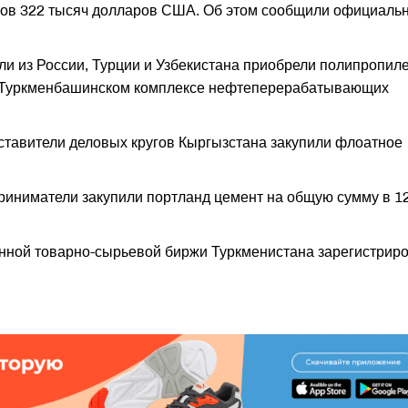
нов 322 тысяч долларов США. Об этом сообщили официаль
ли из России, Турции и Узбекистана приобрели полипропиле
а Туркменбашинском комплексе нефтеперерабатывающих
ставители деловых кругов Кыргызстана закупили флоатное
риниматели закупили портланд цемент на общую сумму в 1
енной товарно-сырьевой биржи Туркменистана зарегистрир