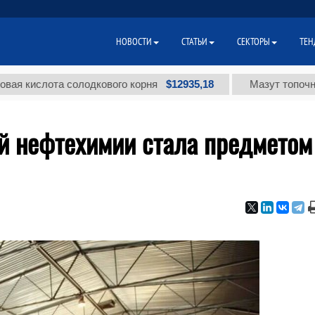
НОВОСТИ
СТАТЬИ
СЕКТОРЫ
ТЕН
$12935,18
слота солодкового корня
Мазут топочный мало
й нефтехимии стала предметом