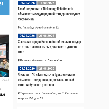
06.08.2026
16.09.2026
Гособъединение «Türkmengallaönümleri»
объявляет международный тендер на закупку
фостоксина
г. Ашхабад, Арчабил шаёлы 92
06.08.2026
26.08.2026
Хякимлик города Балканабат объявляет тендер
на строительство жилых домов коттеджного
типа
Балканский велаят, г. Балканабат
03.08.2026
28.08.2026
Филиал ПАО «Татнефть» в Туркменистане
объявляет тендер по аренде блока тонкой
- 09:18
очистки бурового раствора
о
сью
Туркменистан, г. Балканабад, ул. Т. Сатылова,
квартал 150, дом 59