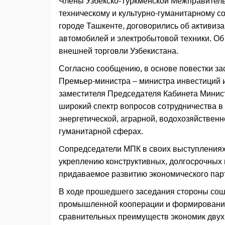
Члены Узбекско-Туркменской Межправительс
техническому и культурно-гуманитарному со
городе Ташкенте, договорились об активиз
автомобилей и электробытовой техники. Об
внешней торговли Узбекистана.
Согласно сообщению, в основе повестки за
Премьер-министра – министра инвестиций 
заместителя Председателя Кабинета Мини
широкий спектр вопросов сотрудничества в
энергетической, аграрной, водохозяйственн
гуманитарной сферах.
Cопредседатели МПК в своих выступлениях
укреплению конструктивных, долгосрочных 
придаваемое развитию экономического пар
В ходе прошедшего заседания стороны сош
промышленной кооперации и формирования
сравнительных преимуществ экономик двух 