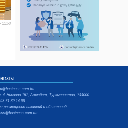
- 11:53
ОНТАКТЫ
fo@business.com.tm
. А.Ниязова 157, Ашгабат, Туркменистан, 744000
93 61 89 14 98
я размещения вакансий и объявлений:
ess@business.com.tm