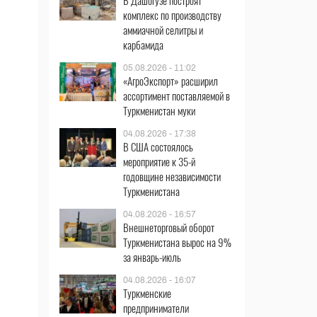
В Дашогузе построят
комплекс по производству
аммиачной селитры и
карбамида
05.08.2026 - 11:02
«АгроЭкспорт» расширил
ассортимент поставляемой в
Туркменистан муки
04.08.2026 - 17:38
В США состоялось
мероприятие к 35-й
годовщине независимости
Туркменистана
04.08.2026 - 16:57
Внешнеторговый оборот
Туркменистана вырос на 9%
за январь-июль
04.08.2026 - 16:07
Туркменские
предприниматели