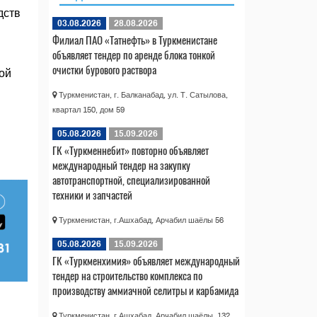
дств
03.08.2026
28.08.2026
Филиал ПАО «Татнефть» в Туркменистане
объявляет тендер по аренде блока тонкой
очистки бурового раствора
ой
Туркменистан, г. Балканабад, ул. Т. Сатылова,
квартал 150, дом 59
05.08.2026
15.09.2026
ГК «Туркменнебит» повторно объявляет
международный тендер на закупку
автотранспортной, специализированной
техники и запчастей
Туркменистан, г.Ашхабад, Арчабил шаёлы 56
05.08.2026
15.09.2026
ГК «Туркменхимия» объявляет международный
тендер на строительство комплекса по
производству аммиачной селитры и карбамида
Туркменистан, г.Ашхабад, Арчабил шаёлы, 132