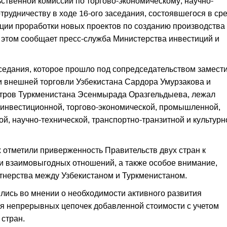
твенной комиссии по торгово-экономическому, научно-
трудничеству в ходе 16-ого заседания, состоявшегося в сре
ации проработки новых проектов по созданию производства
 этом сообщает пресс-служба Министерства инвестиций и
седания, которое прошло под сопредседательством замест
и внешней торговли Узбекистана Сардора Умурзакова и
стров Туркменистана Эсенмырада Оразгельдыева, лежал
 инвестиционной, торгово-экономической, промышленной,
ой, научно-технической, транспортно-транзитной и культурн
 отметили приверженность Правительств двух стран к
и взаимовыгодных отношений, а также особое внимание,
тнерства между Узбекистаном и Туркменистаном.
лись во мнении о необходимости активного развития
 непрерывных цепочек добавленной стоимости с учетом
стран.