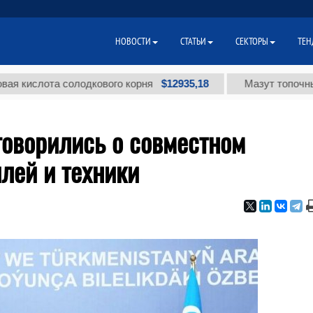
НОВОСТИ
СТАТЬИ
СЕКТОРЫ
ТЕН
$12935,18
лота солодкового корня
Мазут топочный малос
говорились о совместном
лей и техники