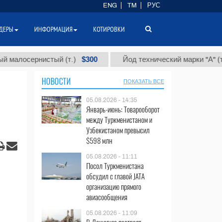
ENG
TM
РУС
ДЕРЫ
ИНФОРМАЦИЯ
КОТИРОВКИ
$300
$86 
ернистый (т.)
Йод технический марки "А" (т.)
НОВОСТИ
ПОКАЗАТЬ ВСЕ
05.08.2026 - 14:35
Январь-июнь: Товарооборот
между Туркменистаном и
Узбекистаном превысил
$598 млн
05.08.2026 - 11:11
Посол Туркменистана
обсудил с главой JATA
организацию прямого
авиасообщения
05.08.2026 - 11:09