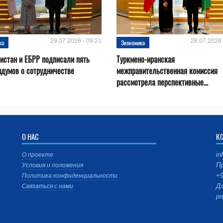
29.07.2026 - 09:21
28.07.2026 
ка
Экономика
истан и ЕБРР подписали пять
Туркмено-иранская
думов о сотрудничестве
межправительственная комиссия
рассмотрела перспективные...
О НАС
К
in
О проекте
Пр
Условия и положения
+9
Политика конфиденциальности
Дл
Связаться с нами
pr