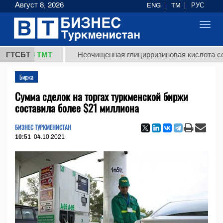
Август 8, 2026
ENG
TM
РУС
Toggl
navig
7,8 ТМТ
ГТСБТ
Неочищенная глицирризиновая кислота солодков
Биржа
Сумма сделок на торгах туркменской биржи
составила более $21 миллиона
БИЗНЕС ТУРКМЕНИСТАН
10:51
04.10.2021