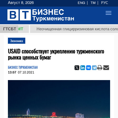
Август 8, 2026
ENG
TM
РУС
Toggl
navig
8 ТМТ
ГТСБТ
Неочищенная глицирризиновая кислота солодковог
Экономика
USAID способствует укреплению туркменского
рынка ценных бумаг
БИЗНЕС ТУРКМЕНИСТАН
13:07
07.10.2021