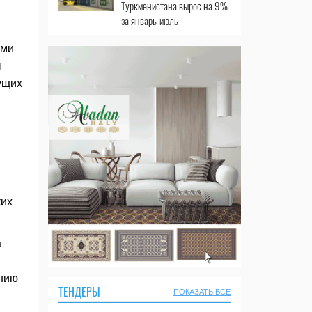
Туркменистана вырос на 9%
за январь-июль
еми
ы
ущих
ких
а
ению
ТЕНДЕРЫ
ПОКАЗАТЬ ВСЕ