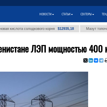
НОВОСТИ
СТАТЬИ
СЕКТОРЫ
ТЕН
$12935,18
слота солодкового корня
Мазут топочный мал
менистане ЛЭП мощностью 400 