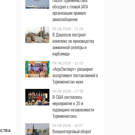
Посол Туркменистана
обсудил с главой JATA
организацию прямого
авиасообщения
05.08.2026 - 11:09
В Дашогузе построят
комплекс по производству
аммиачной селитры и
карбамида
05.08.2026 - 11:02
«АгроЭкспорт» расширил
ассортимент поставляемой в
Туркменистан муки
04.08.2026 - 17:38
В США состоялось
мероприятие к 35-й
годовщине независимости
Туркменистана
04.08.2026 - 16:57
мства
Внешнеторговый оборот