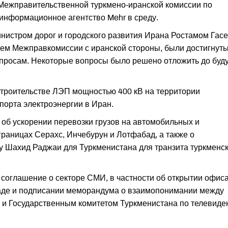
 Межправительственной туркмено-иранской комиссии по
информационное агентство Mehr в среду.
нистром дорог и городского развития Ирана Ростамом Гас
лем Межправкомиссии с иранской стороны, были достигнут
просам. Некоторые вопросы было решено отложить до буд
строительстве ЛЭП мощностью 400 кВ на территории
порта электроэнергии в Иран.
 об ускорении перевозки грузов на автомобильных и
границах Серахс, Инчебурун и Лотфабад, а также о
у Шахид Раджаи для Туркменистана для транзита туркменс
 соглашение о секторе СМИ, в частности об открытии офис
аде и подписании меморандума о взаимопонимании между
 и Государственным комитетом Туркменистана по телевид