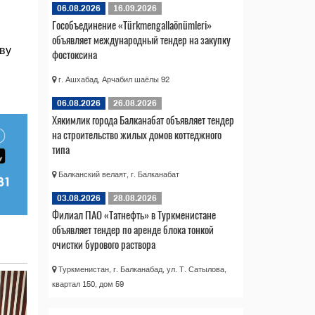
06.08.2026
16.09.2026
Гособъединение «Türkmengallaönümleri»
объявляет международный тендер на закупку
ву
фостоксина
г. Ашхабад, Арчабил шаёлы 92
06.08.2026
26.08.2026
Хякимлик города Балканабат объявляет тендер
на строительство жилых домов коттеджного
типа
Балканский велаят, г. Балканабат
03.08.2026
28.08.2026
Филиал ПАО «Татнефть» в Туркменистане
объявляет тендер по аренде блока тонкой
очистки бурового раствора
Туркменистан, г. Балканабад, ул. Т. Сатылова,
квартал 150, дом 59