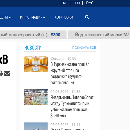
ENG
TM
РУС
ДЕРЫ
ИНФОРМАЦИЯ
КОТИРОВКИ
$300
$8
осернистый (т.)
Йод технический марки "А" (т.)
НОВОСТИ
ПОКАЗАТЬ ВСЕ
кВ
Сегодня - 10:55
В Туркменистане прошёл
«круглый стол» по
поддержке грудного
вскармливания
05.08.2026 - 14:35
Январь-июнь: Товарооборот
между Туркменистаном и
Узбекистаном превысил
$598 млн
05.08.2026 - 11:11