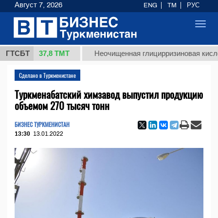
Август 7, 2026
ENG
TM
РУС
Toggl
navig
37,8 ТМТ
кг.)
ГТСБТ
Неочищенная глицирризиновая кислота со
Сделано в Туркменистане
Туркменабатский химзавод выпустил продукцию
объемом 270 тысяч тонн
БИЗНЕС ТУРКМЕНИСТАН
13:30
13.01.2022