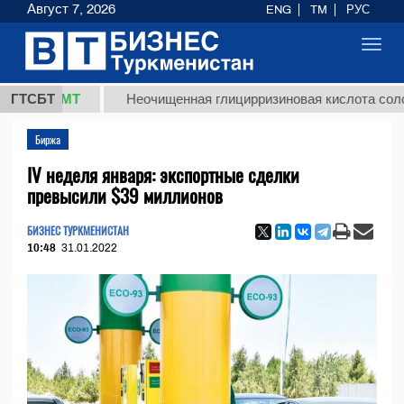
Август 7, 2026
ENG
TM
РУС
Toggl
navig
,8 ТМТ
ГТСБТ
Неочищенная глицирризиновая кислота солодково
Биржа
IV неделя января: экспортные сделки
превысили $39 миллионов
БИЗНЕС ТУРКМЕНИСТАН
10:48
31.01.2022