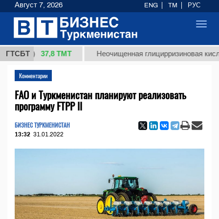
Август 7, 2026
ENG
TM
РУС
Toggl
navig
37,8 ТМТ
г.)
ГТСБТ
Неочищенная глицирризиновая кислота сол
Комментарии
FAO и Туркменистан планируют реализовать
программу FTPP II
БИЗНЕС ТУРКМЕНИСТАН
13:32
31.01.2022