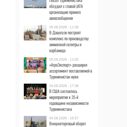
Посол Туркменистана
обсудил с главой JATA
организацию прямого
авиасообщения
05.08.2026 - 11:09
В Дашогузе построят
комплекс по производству
аммиачной селитры и
карбамида
05.08.2026 - 11:02
«АгроЭкспорт» расширил
ассортимент поставляемой в
Туркменистан муки
04.08.2026 - 17:38
В США состоялось
мероприятие к 35-й
годовщине независимости
Туркменистана
04.08.2026 - 16:57
Внешнеторговый оборот