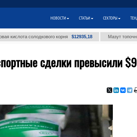
НОВОСТИ
СТАТЬИ
СЕКТОРЫ
ТЕН
$12935,18
лота солодкового корня
Мазут топочный мало
кспортные сделки превысили $