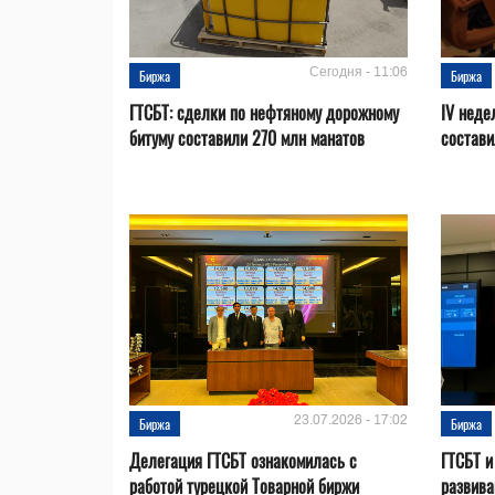
Сегодня - 11:06
Биржа
Биржа
ГТСБТ: сделки по нефтяному дорожному
IV неде
битуму составили 270 млн манатов
состави
23.07.2026 - 17:02
Биржа
Биржа
Делегация ГТСБТ ознакомилась с
ГТСБТ и
работой турецкой Товарной биржи
развива