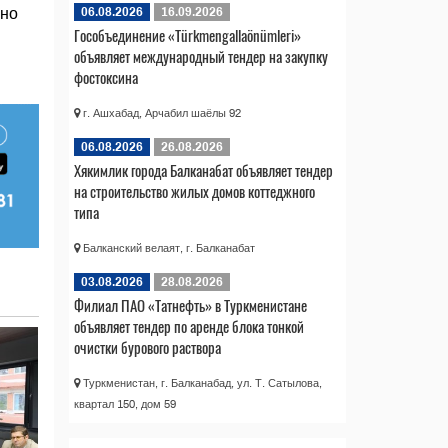
ано
06.08.2026
16.09.2026
Гособъединение «Türkmengallaönümleri»
объявляет международный тендер на закупку
фостоксина
г. Ашхабад, Арчабил шаёлы 92
06.08.2026
26.08.2026
Хякимлик города Балканабат объявляет тендер
на строительство жилых домов коттеджного
типа
Балканский велаят, г. Балканабат
03.08.2026
28.08.2026
Филиал ПАО «Татнефть» в Туркменистане
объявляет тендер по аренде блока тонкой
очистки бурового раствора
Туркменистан, г. Балканабад, ул. Т. Сатылова,
квартал 150, дом 59