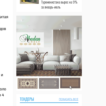
Туркменистана вырос на 9%
за январь-июль
Китая
е
дов
 и
коло
о 4
ТЕНДЕРЫ
ПОКАЗАТЬ ВСЕ