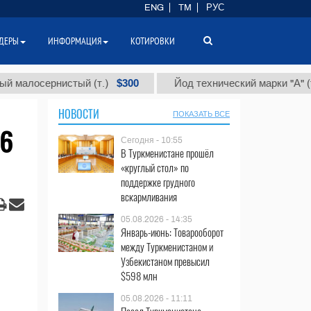
ENG
TM
РУС
ДЕРЫ
ИНФОРМАЦИЯ
КОТИРОВКИ
$300
$86 
сернистый (т.)
Йод технический марки "А" (т.)
НОВОСТИ
ПОКАЗАТЬ ВСЕ
96
Сегодня - 10:55
В Туркменистане прошёл
«круглый стол» по
поддержке грудного
вскармливания
05.08.2026 - 14:35
Январь-июнь: Товарооборот
между Туркменистаном и
Узбекистаном превысил
$598 млн
05.08.2026 - 11:11