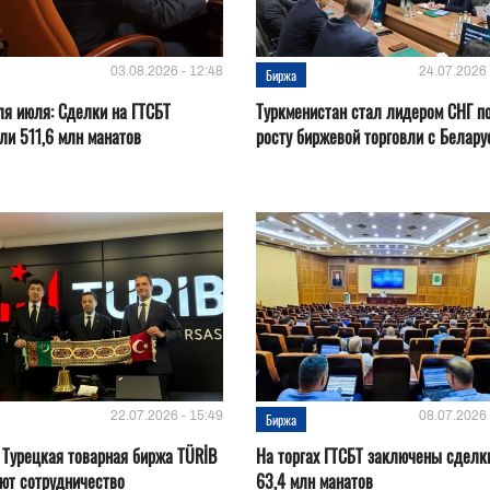
03.08.2026 - 12:48
24.07.2026 
Биржа
ля июля: Сделки на ГТСБТ
Туркменистан стал лидером СНГ п
ли 511,6 млн манатов
росту биржевой торговли с Белару
22.07.2026 - 15:49
08.07.2026 
Биржа
 Турецкая товарная биржа TÜRİB
На торгах ГТСБТ заключены сделк
ют сотрудничество
63,4 млн манатов