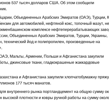
ионов 537 тысяч долларов США. Об этом сообщили
ник.
царии, Объединенных Арабских Эмиратов (ОАЭ), Турции, 
ензин для автомобилей, нефтяной кокс, топочный мазут, н
уркменбашинском комплексе нефтеперерабатывающих заво
ссии, Объединенных Арабских Эмиратов, Турции, Украины,
, технический йод и полипропилен, произведенные на
».
, ОАЭ, Мальты, Армении, Польши и Афганистана закупили
боты, джинсовые ткани, гладкокрашеные жаккардовые
азахстана и Афганистана закупили хлопчатобумажну пряжу
ллионов 177 тысяч манатов.
для внутреннего рынка портландцемент на общую сумму о
н высокой плотности и ковры ручной работы на сумму окол