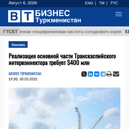
Август 6, 2026
ENG
TM
РУС
Toggl
navig
$12935,18
щенная глицирризиновая кислота солодкового корня
ГТСБТ
Экономика
Реализация основной части Транскаспийского
интерконнектора требует $400 млн
БИЗНЕС ТУРКМЕНИСТАН
17:31
30.03.2022