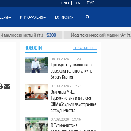
ENG
TM
РУС
ДЕРЫ
ИНФОРМАЦИЯ
КОТИРОВКИ
$300
$86 0
рнистый (т.)
Йод технический марки "А" (т.)
НОВОСТИ
ПОКАЗАТЬ ВСЕ
08.08.2026 - 11:23
Президент Туркменистана
совершил велопрогулку по
берегу Каспия
07.08.2026 - 17:57
Замглавы МИД
Туркменистана и дипломат
США обсудили двустороннее
сотрудничество
07.08.2026 - 13:45
В Туркменистане