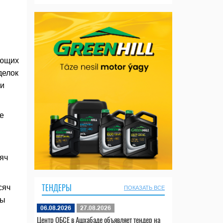
ающих
делок
ли
е
яч
ТЕНДЕРЫ
сяч
ПОКАЗАТЬ ВСЕ
ры
06.08.2026
27.08.2026
Центр ОБСЕ в Ашхабаде объявляет тендер на