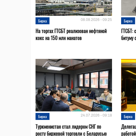
08.08.2026 - 09:25
Биржа
Биржа
На торгах ГТСБТ реализован нефтяной
ГТСБТ: 
кокс на 150 млн манатов
битуму 
24.07.2026 - 09:18
Биржа
Биржа
Туркменистан стал лидером СНГ по
Делегац
росту биржевой торговли с Беларусью
работой