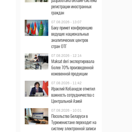
разработана онлайн-система
регистрации иностранных
граждан
07.08.2026 - 13:07
Баку примет конференцию
ведущих национальных
аналитических центров
стран ОТГ
07.08.2026 - 12:14
Maksat deri экспортировала
более 70% произведенной
кожевенной продукции
07.08.2026 - 11:42
Ираклий Кобахидзе отметил
важность сотрудничества с
Центральной Азией
07.08.2026 - 10:01
Посольство Беларуси в
Туркменистане переходит на
систему электронной записи