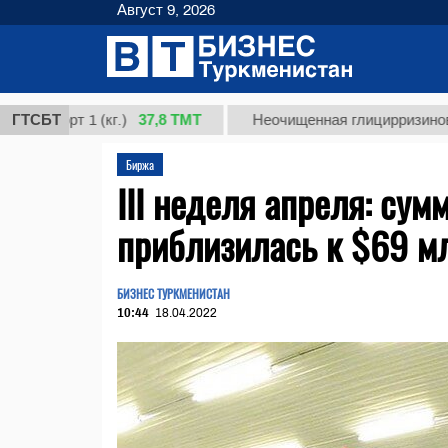
Август 9, 2026
37,8 ТМТ
рт 1 (кг.)
ГТСБТ
Неочищенная глицирризиновая кисл
Биржа
III неделя апреля: су
приблизилась к $69 м
БИЗНЕС ТУРКМЕНИСТАН
10:44
18.04.2022