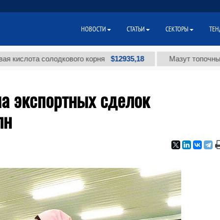
НОВОСТИ
СТАТЬИ
СЕКТОРЫ
ТЕН
$12935,18
ота солодкового корня
Мазут топочный малосе
мма экспортных сделок
лн