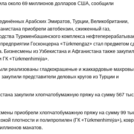
ила около 69 миллионов долларов США, сообщили
единённых Арабских Эмиратов, Турции, Великобритании,
ганистана приобрели автобензин, сжиженный газ,
водства Туркменбашинского комплекса нефтеперерабатыв
 предприятии Госконцерна «Türkmengaz» стал предметом с
. Бизнесмены из Узбекистана и Афганистана также закупи
 ГК «Türkmenhimiýa».
 были реализованы гладкокрашеные и жаккардовые махровы
 закупили представители деловых кругов из Турции и
хстана закупили хлопчатобумажную пряжу на сумму 567 тыс
смены приобрели хлопчатобумажную пряжу на сумму 99 ты
окой плотности и полипропилен (ГК «Türkmenhimiýa»), ков
миллионов манатов.