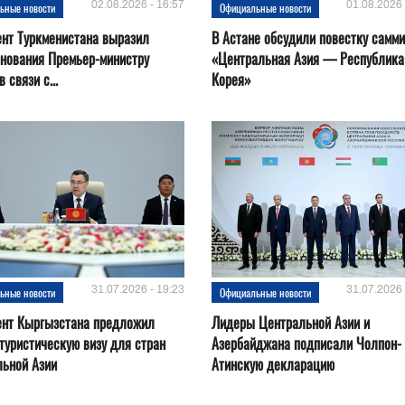
02.08.2026 - 16:57
01.08.2026 
ьные новости
Официальные новости
нт Туркменистана выразил
В Астане обсудили повестку самми
нования Премьер-министру
«Центральная Азия — Республика
 связи с...
Корея»
31.07.2026 - 19:23
31.07.2026 
ьные новости
Официальные новости
ент Кыргызстана предложил
Лидеры Центральной Азии и
туристическую визу для стран
Азербайджана подписали Чолпон-
льной Азии
Атинскую декларацию