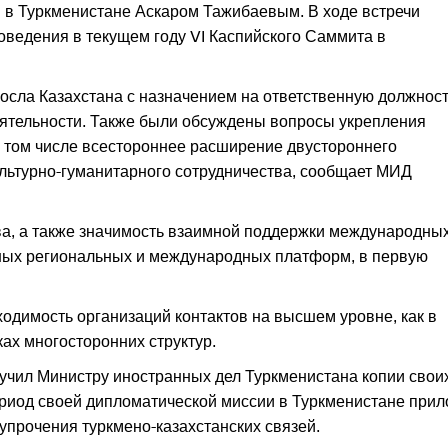
 в Туркменистане Аскаром Тажибаевым. В ходе встречи
ведения в текущем году VI Каспийского Саммита в
сла Казахстана с назначением на ответственную должност
еятельности. Также были обсуждены вопросы укрепления
 том числе всестороннее расширение двустороннего
культурно-гуманитарного сотрудничества, сообщает МИД
ва, а также значимость взаимной поддержки международны
тных региональных и международных платформ, в первую
ходимость организаций контактов на высшем уровне, как в
ках многосторонних структур.
ручил Министру иностранных дел Туркменистана копии свои
период своей дипломатической миссии в Туркменистане при
упрочения туркмено-казахстанских связей.