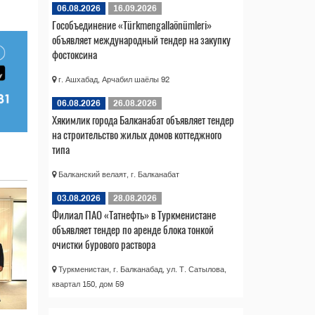
06.08.2026
16.09.2026
Гособъединение «Türkmengallaönümleri»
объявляет международный тендер на закупку
фостоксина
г. Ашхабад, Арчабил шаёлы 92
06.08.2026
26.08.2026
Хякимлик города Балканабат объявляет тендер
на строительство жилых домов коттеджного
типа
Балканский велаят, г. Балканабат
03.08.2026
28.08.2026
Филиал ПАО «Татнефть» в Туркменистане
объявляет тендер по аренде блока тонкой
очистки бурового раствора
Туркменистан, г. Балканабад, ул. Т. Сатылова,
квартал 150, дом 59