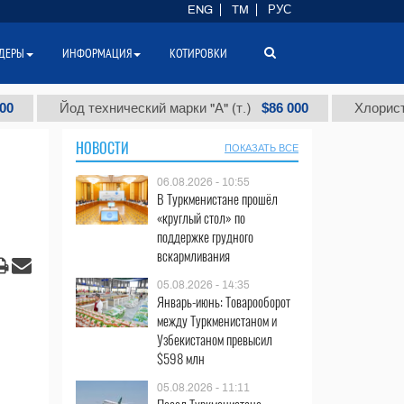
ENG
TM
РУС
ДЕРЫ
ИНФОРМАЦИЯ
КОТИРОВКИ
$86 000
Йод технический марки "А" (т.)
Хлористый натр
НОВОСТИ
ПОКАЗАТЬ ВСЕ
06.08.2026 - 10:55
В Туркменистане прошёл
«круглый стол» по
поддержке грудного
вскармливания
05.08.2026 - 14:35
Январь-июнь: Товарооборот
между Туркменистаном и
Узбекистаном превысил
$598 млн
05.08.2026 - 11:11