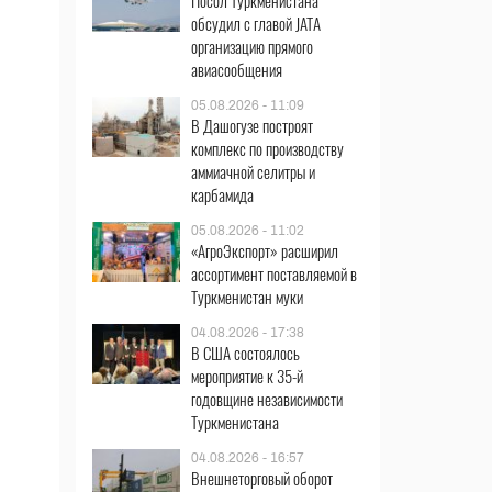
Посол Туркменистана
обсудил с главой JATA
организацию прямого
авиасообщения
05.08.2026 - 11:09
В Дашогузе построят
комплекс по производству
аммиачной селитры и
карбамида
05.08.2026 - 11:02
«АгроЭкспорт» расширил
ассортимент поставляемой в
Туркменистан муки
04.08.2026 - 17:38
В США состоялось
мероприятие к 35-й
годовщине независимости
Туркменистана
04.08.2026 - 16:57
Внешнеторговый оборот