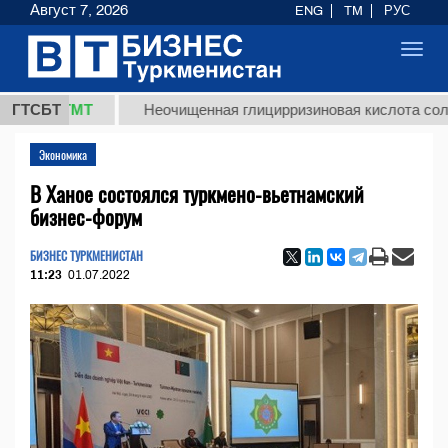
Август 7, 2026
ENG
TM
РУС
Toggl
navig
8 ТМТ
ГТСБТ
Неочищенная глицирризиновая кислота солодковог
Экономика
В Ханое состоялся туркмено-вьетнамский
бизнес-форум
БИЗНЕС ТУРКМЕНИСТАН
11:23
01.07.2022