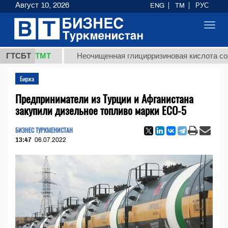
Август 10, 2026
ENG
TM
РУС
Toggl
navig
7,8 ТМТ
ГТСБТ
Неочищенная глицирризиновая кислота солодков
Биржа
Предприниматели из Турции и Афганистана
закупили дизельное топливо марки ECO-5
БИЗНЕС ТУРКМЕНИСТАН
13:47
06.07.2022