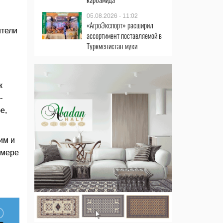
05.08.2026 - 11:02
«АгроЭкспорт» расширил
ители
ассортимент поставляемой в
Туркменистан муки
к
­
е,
им и
змере