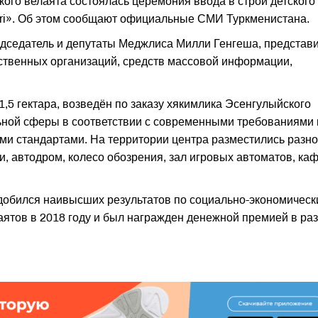
ого велаята состоялась церемония ввода в строй детского
leri». Об этом сообщают официальные СМИ Туркменистана.
едседатель и депутаты Меджлиса Милли Генгеша, представ
ественных организаций, средств массовой информации,
,5 гектара, возведён по заказу хякимлика Эсенгулыйского
ной сферы в соответствии с современными требованиями 
ыми стандартами. На территории центра разместились разно
и, автодром, колесо обозрения, зал игровых автоматов, каф
добился наивысших результатов по социально-экономическ
аятов в 2018 году и был награжден денежной премией в ра