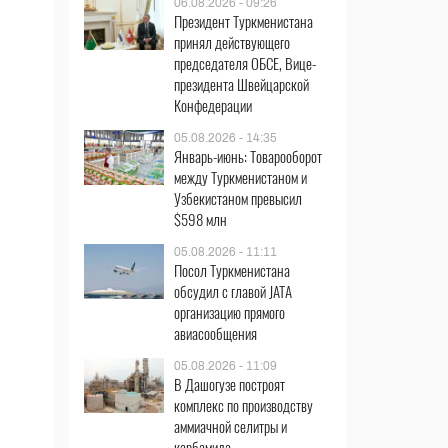
06.08.2026 - 09:26
Президент Туркменистана
принял действующего
председателя ОБСЕ, Вице-
президента Швейцарской
Конфедерации
05.08.2026 - 14:35
Январь-июнь: Товарооборот
между Туркменистаном и
Узбекистаном превысил
$598 млн
05.08.2026 - 11:11
Посол Туркменистана
обсудил с главой JATA
организацию прямого
авиасообщения
05.08.2026 - 11:09
В Дашогузе построят
комплекс по производству
аммиачной селитры и
карбамида