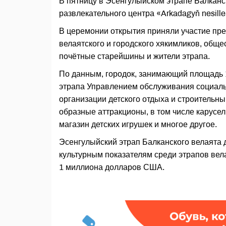
В пятницу в Эсенгулыйском этрапе Балканск
развлекательного центра «Arkadagyň nesil
В церемонии открытия приняли участие пр
велаятского и городского хякимликов, общ
почётные старейшины и жители этрапа.
По данным, городок, занимающий площадь 1
этрапа Управлением обслуживания социаль
организации детского отдыха и строительн
образные аттракционы, в том числе карусел
магазин детских игрушек и многое другое.
Эсенгулыйский этрап Балканского велаята 
культурным показателям среди этрапов вел
1 миллиона долларов США.