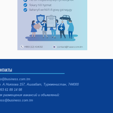
ОНТАКТЫ
fo@business.com.tm
. А.Ниязова 157, Ашгабат, Туркменистан, 744000
93 61 89 14 98
я размещения вакансий и объявлений:
ess@business.com.tm