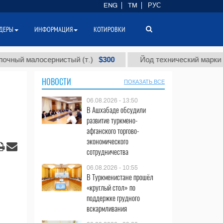
ENG
TM
РУС
ДЕРЫ
ИНФОРМАЦИЯ
КОТИРОВКИ
$300
малосернистый (т.)
Йод технический марки "А" (т.)
НОВОСТИ
ПОКАЗАТЬ ВСЕ
06.08.2026 - 13:50
В Ашхабаде обсудили
развитие туркмено-
афганского торгово-
экономического
сотрудничества
06.08.2026 - 10:55
В Туркменистане прошёл
«круглый стол» по
поддержке грудного
вскармливания