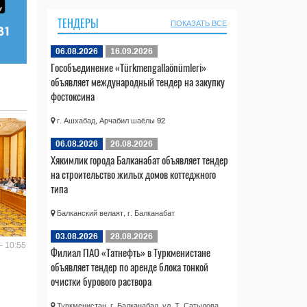
ТЕНДЕРЫ
ПОКАЗАТЬ ВСЕ
06.08.2026
16.09.2026
Гособъединение «Türkmengallaönümleri»
объявляет международный тендер на закупку
фостоксина
г. Ашхабад, Арчабил шаёлы 92
06.08.2026
26.08.2026
Хякимлик города Балканабат объявляет тендер
на строительство жилых домов коттеджного
типа
Балканский велаят, г. Балканабат
03.08.2026
28.08.2026
- 10:55
Филиал ПАО «Татнефть» в Туркменистане
объявляет тендер по аренде блока тонкой
очистки бурового раствора
Туркменистан, г. Балканабад, ул. Т. Сатылова,