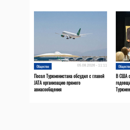
05.08.2026 - 11:11
Общество
Обществ
Посол Туркменистана обсудил с главой
В США с
JATA организацию прямого
годовщ
авиасообщения
Туркмен