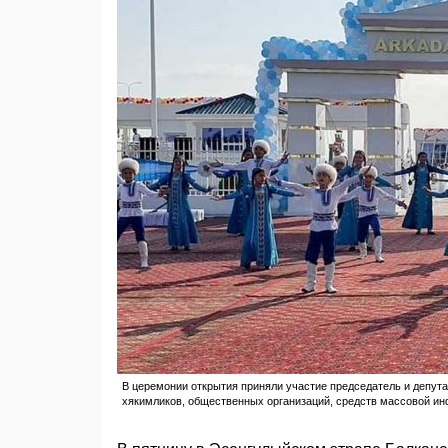
В церемонии открытия приняли участие председатель и депута
хякимликов, общественных организаций, средств массовой ин