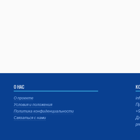
О НАС
К
in
О проекте
Пр
Условия и положения
+9
Политика конфиденциальности
Дл
Связаться с нами
pr