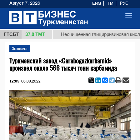
Август 7, 2026
ENG
TM
РУС
Toggl
navig
37,8 ТМТ
г.)
ГТСБТ
Неочищенная глицирризиновая кислота сол
Экономика
Туркменский завод «Garabogazkarbamid»
произвел около 566 тысяч тонн карбамида
12:05
06.08.2022